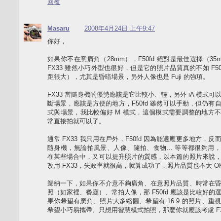
回覆
Masaru
2008年4月24日 上午9:47
你好，
如果你不在意廣角（28mm），F50fd 絕對是最佳選擇（35
FX33 雖然小巧外型也很好，但是它的照片品質真的不如 F50
距很大），尤其是昏暗場景，另外人像也是 Fuji 的強項。
FX33 當隨身機的優勢應該是它比較小、輕，另外 iA 模式可
斷場景，應該是方便的地方，F50fd 雖然可以手動，但仍有
式與場景，我比較偏好 M 模式，這個模式需要調整的地方
常直接拍就可以了。
通常 FX33 我只用在戶外，F50fd 因為能適應更多地方，反
隨身機，無論拍風景、人像、隨拍、食物... 等等都很夠用
在某些場合中，又可以提升照片的質感，以本篇的照片來說
改用 FX33，失敗率就很高，就算成功了，照片品質也不太 O
歸納一下，如果你不介意不夠廣角、在意照片品質、時常在
照（如家裡、餐廳）、常拍人像，那 F50fd 應該是比較好的
果你希望有廣角、照片大多縮圖、希望有 16:9 的照片、重
希望小巧易攜帶、只想用智慧模式拍照，那麼你就應該考慮 FX