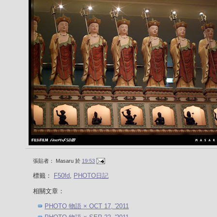
張貼者：
Masaru
於
19:53
標籤：
F50fd
,
PHOTO日記
相關文章：
PHOTO 物語 × OCT 17, '2011