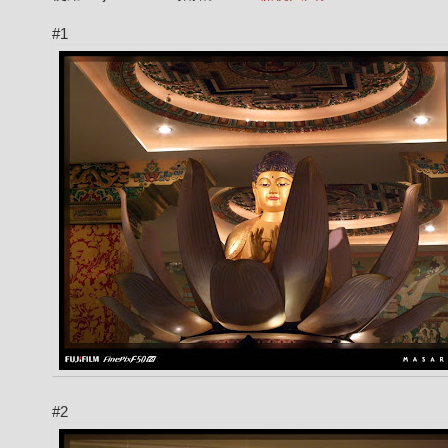
#1
#2