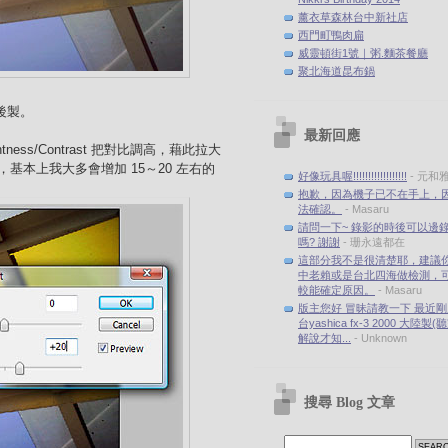
薰衣草森林台中新社店
西門町鴨肉扁
威靈頓街1號｜粥.麵茶餐廳
聚北海道昆布鍋
 後製。
最新回應
Brightness/Contrast 把對比調高，藉此拉大
基本上我大多會增加 15～20 左右的
好像玩具喔!!!!!!!!!!!!!!!!!!
- 元和
抱歉，因為機子已不在手上，
法確認。
- Masaru
請問一下~ 錄影的時後可以邊
嗎? 謝謝
- 珊永遠都在
這部分我不是很清楚耶，建議
中老賴或是台北四海做檢測，
較能確定原因。
- Masaru
版主您好 冒昧請教一下 最近
台yashica fx-3 2000 大陸製
解說才知...
- Unknown
搜尋 Blog 文章