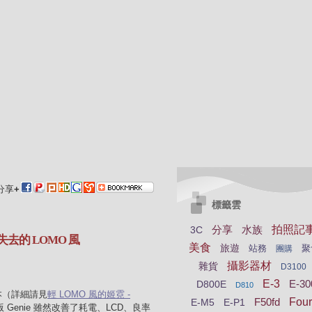
分享
+
標籤雲
分享
水族
拍照記
3C
I 失去的 LOMO 風
美食
旅遊
站務
聚
團購
攝影器材
雜貨
D3100
E-3
E-30
D800E
D810
版本（詳細請見
輕 LOMO 風的姬霓 -
F50fd
Four
E-M5
E-P1
 Genie 雖然改善了耗電、LCD、良率