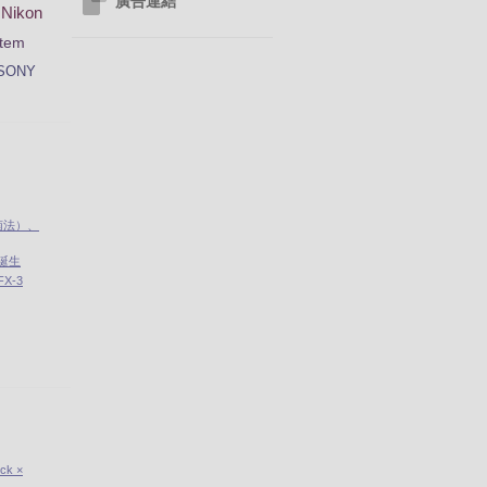
廣告連結
Nikon
tem
SONY
南法）、
」誕生
X-3
ick ×