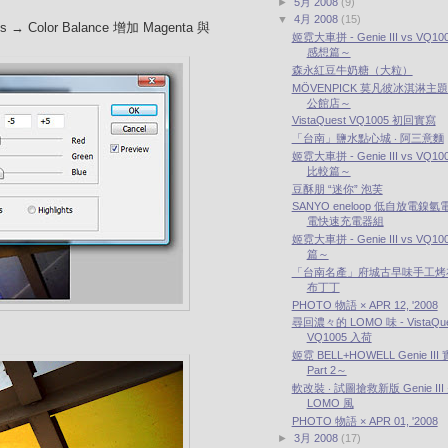
►
5月 2008
(9)
▼
4月 2008
(15)
s → Color Balance 增加 Magenta 與
姬霓大車拼 - Genie III vs VQ1
感想篇～
森永紅豆牛奶糖（大粒）
MÖVENPICK 莫凡彼冰淇淋主
公館店～
VistaQuest VQ1005 初回實寫
「台南」鹽水點心城 ‧ 阿三意麵
姬霓大車拼 - Genie III vs VQ1
比較篇～
豆酥朋 “迷你” 泡芙
SANYO eneloop 低自放電鎳氫電
電快速充電器組
姬霓大車拼 - Genie III vs VQ1
篇～
「台南名產」府城古早味手工烤布
布丁丁
PHOTO 物語 × APR 12, '2008
尋回濃々的 LOMO 味 - VistaQue
VQ1005 入荷
姬霓 BELL+HOWELL Genie III
Part 2～
軟改裝 ‧ 試圖搶救新版 Genie II
LOMO 風
PHOTO 物語 × APR 01, '2008
►
3月 2008
(17)