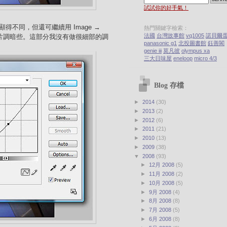
試試你的好手氣！
覺到明顯得不同，但還可繼續用 Image →
熱門關鍵字檢索：
法國
台灣故事館
vq1005
諾貝爾
線工具把照片調暗些。這部分我沒有做很細部的調
panasonic g1
北投圖書館
鈺善閣
genie iii
莫凡彼
olympus xa
三大日味屋
eneloop
micro 4/3
Blog 存檔
►
2014
(30)
►
2013
(2)
►
2012
(6)
►
2011
(21)
►
2010
(13)
►
2009
(38)
▼
2008
(93)
►
12月 2008
(5)
►
11月 2008
(2)
►
10月 2008
(5)
►
9月 2008
(4)
►
8月 2008
(8)
►
7月 2008
(5)
►
6月 2008
(8)