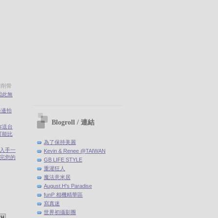
雅削骨
因此無
錄邊拍
Blogroll / 連結
你送台
可能比
為了保持美麗
剛入手一
Kevin & Renee @TAIWAN
(聽完您的
GB LIFE STYLE
重灌狂人
魔法意米居
August.H's Paradise
funP 相機精華區
寫真迷
世界初攝影團