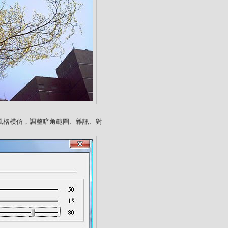
mo風格模仿，調整暗角範圍、雜訊、對