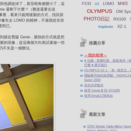
M4/3
風格與色調改掉了，甚至暗角都變小了，這
FX33
LOMO
G5
enie 還剩下什麼？（難道還要去追
OLYMPUS
OM Sys
變的事實，看來只能用後製的方式，找回原
PHOTO日記
RX100
好像失去 LOMO 的精神，不過我並非崇
感覺而已。
XZ-1
Voigtländer
製到接近舊版 Genie，最快的方式就是把
有偏紫的現像，從這兩個方向來試著做一些
推薦分享
仍不失是一個辦法。
～我的相簿～
。
♥ 法國 - 普羅旺斯、蔚藍海岸（
巴黎 ♥ 蜜月旅行
OLYMPUS XZ-1 「真 ‧ 救世主
體驗蔡司味的經濟艙 - YASHICA F
Super 2000
淡水河岸散步
姬霓 Genie Ⅲ 與 VQ1005
使用 Email 訂閱本站
最新文章
STAY Simple Table Alléno Yann
Nikki's Birthday 2014