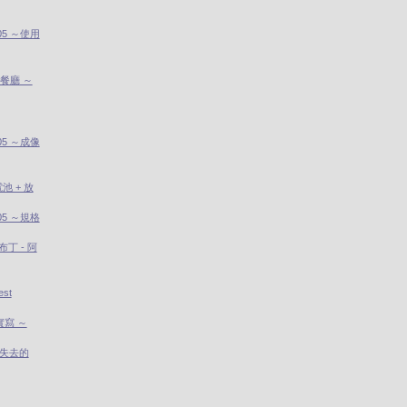
005 ～使用
題餐廳 ～
005 ～成像
池 + 放
005 ～規格
丁 - 阿
st
 實寫 ～
I 失去的