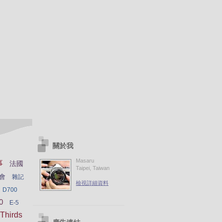
關於我
Masaru
事
法國
Taipei, Taiwan
會
雜記
檢視詳細資料
D700
0
E-5
Thirds