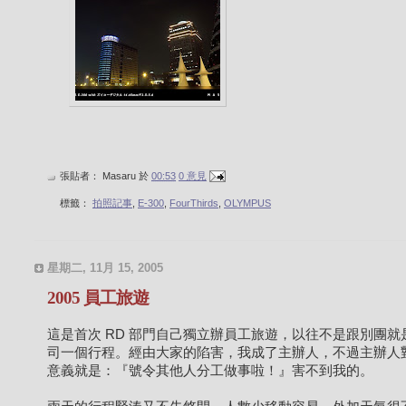
張貼者：
Masaru
於
00:53
0 意見
標籤：
拍照記事
,
E-300
,
FourThirds
,
OLYMPUS
星期二, 11月 15, 2005
2005 員工旅遊
這是首次 RD 部門自己獨立辦員工旅遊，以往不是跟別團就
司一個行程。經由大家的陷害，我成了主辦人，不過主辦人
意義就是：『號令其他人分工做事啦！』害不到我的。