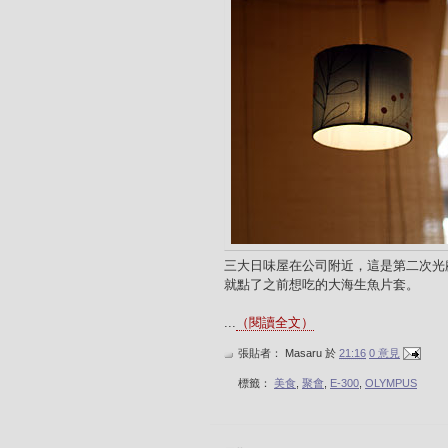
三大日味屋在公司附近，這是第二次光
就點了之前想吃的大海生魚片套。
...
（閱讀全文）
張貼者：
Masaru
於
21:16
0 意見
標籤：
美食
,
聚會
,
E-300
,
OLYMPUS