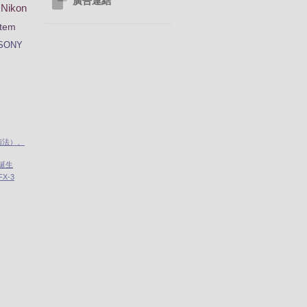
廣告連結
Nikon
tem
SONY
南法）、
」誕生
X-3