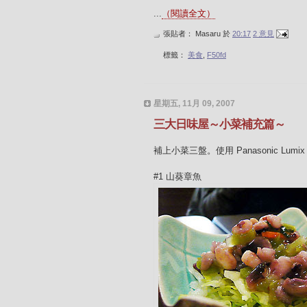
...
（閱讀全文）
張貼者：
Masaru
於
20:17
2 意見
標籤：
美食
,
F50fd
星期五, 11月 09, 2007
三大日味屋～小菜補充篇～
補上小菜三盤。使用 Panasonic Lumi
#1 山葵章魚