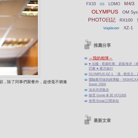
M4/3
FX33
LOMO
G5
OLYMPUS
OM Sys
PHOTO日記
RX100
XZ-1
Voigtländer
推薦分享
～我的相簿～
♥ 法國 - 普羅旺斯、蔚藍海岸（
巴黎 ♥ 蜜月旅行
OLYMPUS XZ-1 「真 ‧ 救世主
體驗蔡司味的經濟艙 - YASHICA F
顧，除了同事們聚餐外，趁便毫不猶豫
Super 2000
淡水河岸散步
姬霓 Genie Ⅲ 與 VQ1005
使用 Email 訂閱本站
最新文章