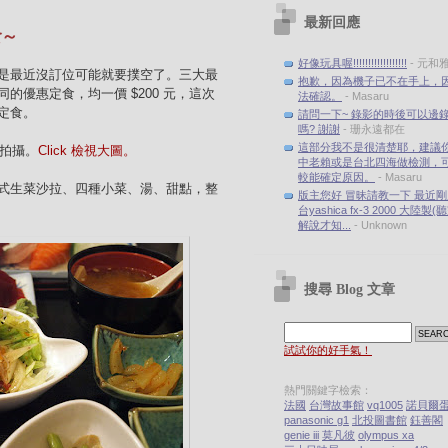
最新回應
食～
好像玩具喔!!!!!!!!!!!!!!!!!!
- 元和
是最近沒訂位可能就要撲空了。三大最
抱歉，因為機子已不在手上，
的優惠定食，均一價 $200 元，這次
法確認。
- Masaru
定食。
請問一下~ 錄影的時後可以邊
嗎? 謝謝
- 珊永遠都在
這部分我不是很清楚耶，建議
-4 拍攝。
Click 檢視大圖。
中老賴或是台北四海做檢測，
較能確定原因。
- Masaru
式生菜沙拉、四種小菜、湯、甜點，整
版主您好 冒昧請教一下 最近
台yashica fx-3 2000 大陸製
解說才知...
- Unknown
搜尋 Blog 文章
試試你的好手氣！
熱門關鍵字檢索：
法國
台灣故事館
vq1005
諾貝爾
panasonic g1
北投圖書館
鈺善閣
genie iii
莫凡彼
olympus xa