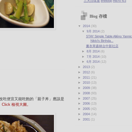
三大日味屋
eneloop
micro 4/3
Blog 存檔
▼
2014
(30)
▼
9月 2014
(2)
STAY Simple Table Alléno Yannic
Nikki's Birthda...
薰衣草森林台中新社店
►
8月 2014
(6)
►
7月 2014
(10)
►
6月 2014
(12)
►
2013
(2)
►
2012
(6)
►
2011
(21)
►
2010
(13)
►
2009
(38)
►
2008
(93)
►
2007
(25)
改吃便宜又能吃飽的「親子丼」應該是
►
2006
(13)
。
Click 檢視大圖。
►
2005
(42)
►
2004
(14)
►
2001
(1)