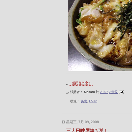
...
（閱讀全文）
張貼者：
Masaru
於
20:57
2 意見
標籤：
美食
,
F50fd
星期三, 7月 09, 2008
三大日味屋第 3 弹！