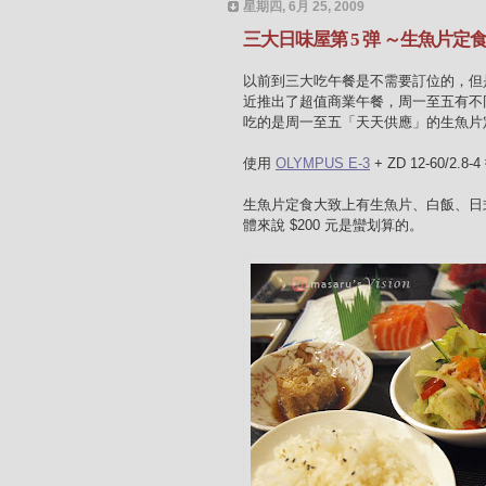
星期四, 6月 25, 2009
三大日味屋第 5 弹 ～生魚片定
以前到三大吃午餐是不需要訂位的，但
近推出了超值商業午餐，周一至五有不同
吃的是周一至五「天天供應」的生魚片
使用
OLYMPUS E-3
+ ZD 12-60/2.8
生魚片定食大致上有生魚片、白飯、日
體來說 $200 元是蠻划算的。