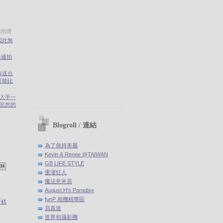
雅削骨
因此無
錄邊拍
你送台
可能比
剛入手一
(聽完您的
Blogroll / 連結
為了保持美麗
Kevin & Renee @TAIWAN
GB LIFE STYLE
重灌狂人
魔法意米居
August.H's Paradise
funP 相機精華區
蛋糕
寫真迷
世界初攝影團