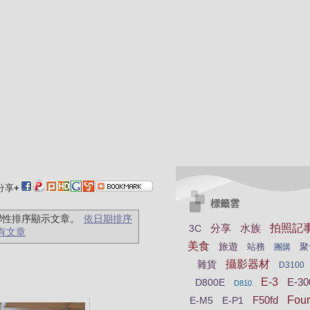
分享
+
標籤雲
聯性排序顯示文章。
依日期排序
分享
水族
拍照記
3C
有文章
美食
旅遊
站務
聚
團購
攝影器材
雜貨
D3100
E-3
E-30
D800E
D810
F50fd
Four
E-M5
E-P1