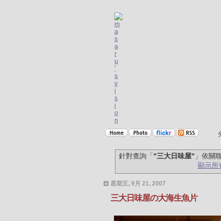
針對查詢「
"三大日味屋"
」依關
顯示所
星期五, 9月 21, 2007
三大日味屋の大海生魚片