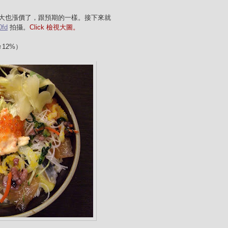
大也漲價了，跟預期的一樣。接下來就
0fd
拍攝。
Click 檢視大圖。
↑12%）