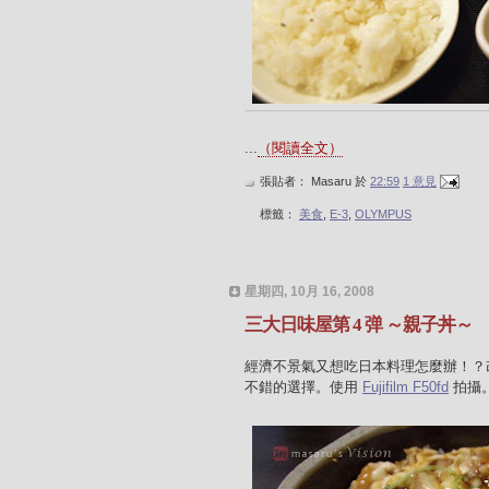
...
（閱讀全文）
張貼者：
Masaru
於
22:59
1 意見
標籤：
美食
,
E-3
,
OLYMPUS
星期四, 10月 16, 2008
三大日味屋第 4 弹 ～親子丼～
經濟不景氣又想吃日本料理怎麼辦！？
不錯的選擇。使用
Fujifilm F50fd
拍攝