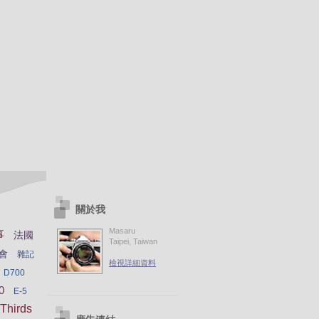
關於我
Masaru
事
法國
Taipei, Taiwan
會
雜記
檢視詳細資料
D700
0
E-5
Thirds