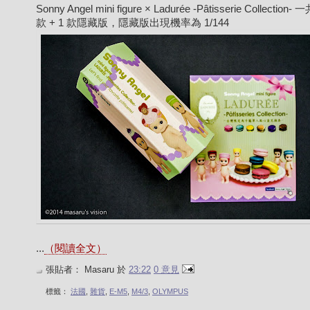
Sonny Angel mini figure × Ladurée -Pâtisserie Collection-
款 + 1 款隱藏版，隱藏版出現機率為 1/144
...
（閱讀全文）
張貼者：
Masaru
於
23:22
0 意見
標籤：
法國
,
雜貨
,
E-M5
,
M4/3
,
OLYMPUS