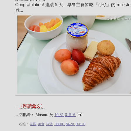
Congratulation! 連續 9 天、早餐主食皆吃「可頌」的 milesto
成...
...
（閱讀全文）
張貼者：
Masaru
於
10:51
0 意見
標籤：
法國
,
美食
,
旅遊
,
D800E
,
Nikon
,
RX100