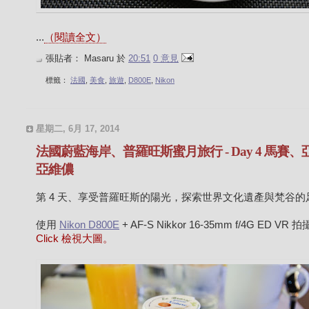
...
（閱讀全文）
張貼者：
Masaru
於
20:51
0 意見
標籤：
法國
,
美食
,
旅遊
,
D800E
,
Nikon
星期二, 6月 17, 2014
法國蔚藍海岸、普羅旺斯蜜月旅行 - Day 4 馬賽、
亞維儂
第 4 天、享受普羅旺斯的陽光，探索世界文化遺產與梵谷的
使用
Nikon D800E
+ AF-S Nikkor 16-35mm f/4G ED VR 
Click 檢視大圖。