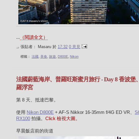
...
（閱讀全文）
張貼者：
Masaru
於
17:32
0 意見
標籤：
法國
,
美食
,
旅遊
,
D800E
,
Nikon
法國蔚藍海岸、普羅旺斯蜜月旅行 - Day 8 香波堡
羅浮宮
第 8 天、抵達巴黎。
使用
Nikon D800E
+ AF-S Nikkor 16-35mm f/4G ED VR、
S
RX100
拍攝。
Click 檢視大圖。
早晨飯店前的街道