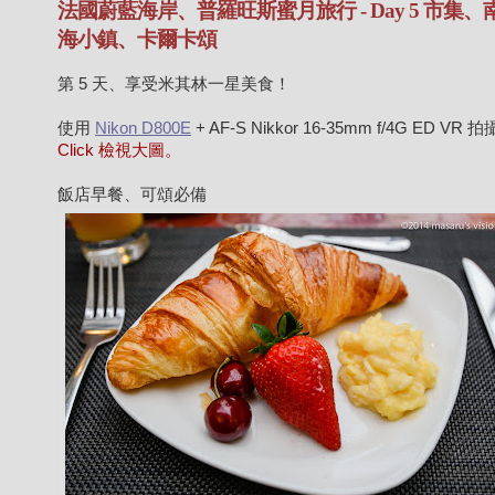
法國蔚藍海岸、普羅旺斯蜜月旅行 - Day 5 市集、
海小鎮、卡爾卡頌
第 5 天、享受米其林一星美食！
使用
Nikon D800E
+ AF-S Nikkor 16-35mm f/4G ED VR 
Click 檢視大圖。
飯店早餐、可頌必備