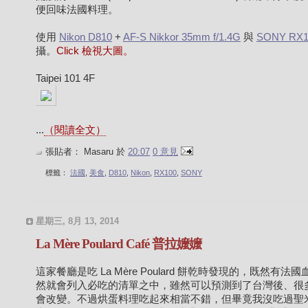
便回味法國料理。
使用
Nikon D810
+
AF-S Nikkor 35mm f/1.4G
與
SONY RX1
攝。
Click 檢視大圖。
Taipei 101 4F
...
（閱讀全文）
張貼者：
Masaru
於
20:07
0 意見
標籤：
法國
,
美食
,
D810
,
Nikon
,
RX100
,
SONY
星期三, 8月 13, 2014
La Mère Poulard Café 普拉嬤嬤
這家餐廳是吃 La Mère Poulard 餅乾時發現的，既然有法
然就會列入必吃的清單之中，雖然可以預測到了台灣後、很
會改變。不過烘蛋料理吃起來相當不錯，但畢竟我沒吃過聖