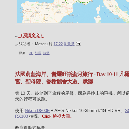
...
（閱讀全文）
張貼者：
Masaru
於
17:22
0 意見
標籤：
3C
,
法國
,
旅遊
法國蔚藍海岸、普羅旺斯蜜月旅行 - Day 10-11 凡
宮、聖母院、香榭麗舍大道、賦歸
第 10 天、終於到了旅程的尾聲，因為是晚上的飛機，所以
天的行程可以跑。
使用
Nikon D800E
+ AF-S Nikkor 16-35mm f/4G ED VR、
S
RX100
拍攝。
Click 檢視大圖。
飯店自助式早餐