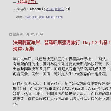
...
（閱讀全文）
張貼者：
Masaru
於
21:46
0 意見
標籤：
法國
,
美食
,
旅遊
,
D800E
,
Nikon
星期四, 6月 12, 2014
法國蔚藍海岸、普羅旺斯蜜月旅行 - Day 1-2 出發
海岸~ 尼斯
早在去年底、就已經決定好蜜月的行程與旅行社，「南法」-
有遲疑的目的地，但因為南法還是要夏天期間比較好玩，因
出發時間延後至 5 月底，而這趟旅程也的確沒讓我們失望，
處處美景、美食、美酒，絕對是人生中最難忘的一趟旅程。
旅行社與團名為：上順旅行社 - 創意法國蔚藍海岸普羅旺斯
學 11 日，而旅遊中很重要的領隊為 Alice 潘，Alice 是我
領隊，熱情、細心、對團員的希望也盡力滿足，而行程的掌
當專業，還有每段觸動人心的故事，讓人可以更快的融入當
化。