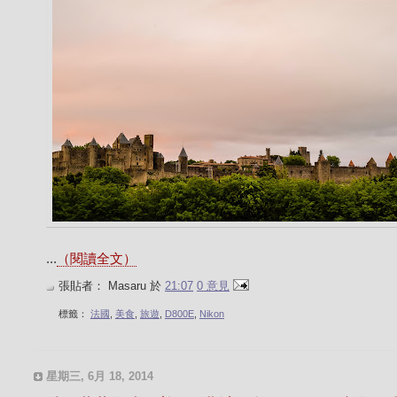
...
（閱讀全文）
張貼者：
Masaru
於
21:07
0 意見
標籤：
法國
,
美食
,
旅遊
,
D800E
,
Nikon
星期三, 6月 18, 2014