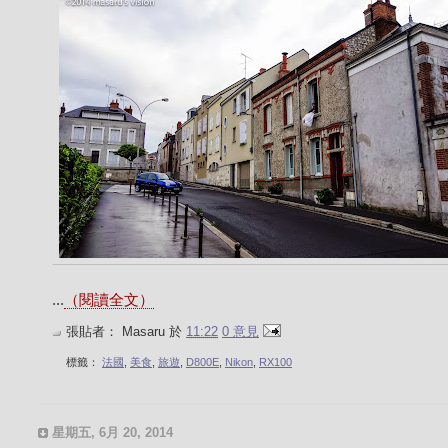
...
（閱讀全文）
張貼者：
Masaru
於
11:22
0 意見
標籤：
法國
,
美食
,
旅遊
,
D800E
,
Nikon
,
RX100
星期五, 6月 20, 2014