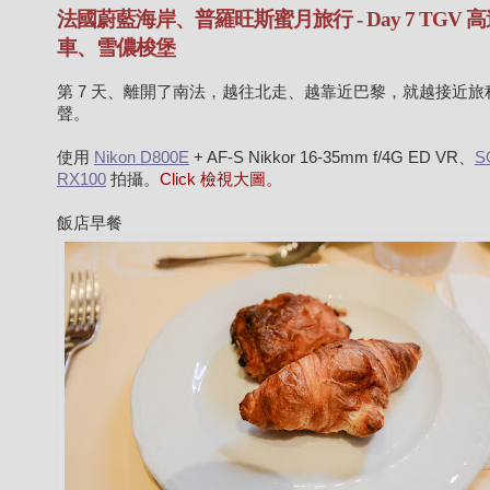
法國蔚藍海岸、普羅旺斯蜜月旅行 - Day 7 TGV 
車、雪儂梭堡
第 7 天、離開了南法，越往北走、越靠近巴黎，就越接近旅
聲。
使用
Nikon D800E
+ AF-S Nikkor 16-35mm f/4G ED VR、
S
RX100
拍攝。
Click 檢視大圖。
飯店早餐