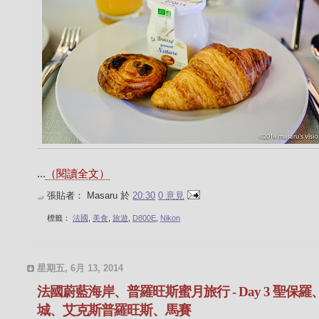
...
（閱讀全文）
張貼者：
Masaru
於
20:30
0 意見
標籤：
法國
,
美食
,
旅遊
,
D800E
,
Nikon
星期五, 6月 13, 2014
法國蔚藍海岸、普羅旺斯蜜月旅行 - Day 3 聖保羅
城、艾克斯普羅旺斯、馬賽