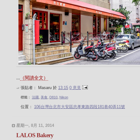
...
（閱讀全文）
張貼者：
Masaru
於
13:15
0 意見
標籤：
法國
,
美食
,
D810
,
Nikon
位置：
106台灣台北市大安區忠孝東路四段181巷40弄11號
星期一, 8月 11, 2014
LALOS Bakery