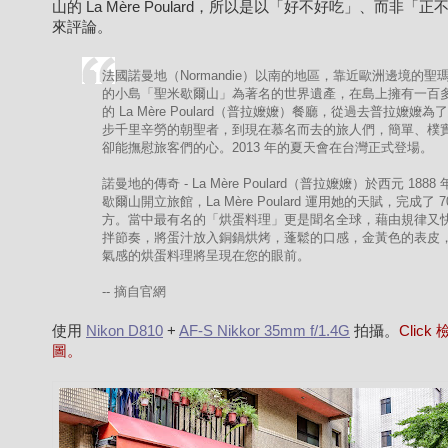
山的 La Mère Poulard，所以是以「好不好吃」、而非「正
來評論。
法國諾曼地（Normandie）以南的地區，靠近歐洲邊境的聖
的小島「聖米歇爾山」為著名的世界遺產，在島上擁有一百
的 La Mère Poulard（普拉嬤嬤）餐廳，從過去普拉嬤嬤為
步千里辛勞的朝聖者，到現在慕名而去的旅人們，簡單、樸
卻能撫慰旅客們的心。2013 年的夏天會在台灣正式登場。
諾曼地的傳奇 - La Mère Poulard（普拉嬤嬤）於西元 1888
歇爾山開立旅館，La Mère Poulard 運用她的天賦，完成了 7
方。當中最有名的「烘蛋料理」更是聞名全球，藉由規律又
拌節奏，將蛋汁放入銅鍋烘烤，蓬鬆的口感，金黃色的表皮
氣感的烘蛋料理將呈現在您的眼前。
-- 摘自官網
使用
Nikon D810
+
AF-S Nikkor 35mm f/1.4G
拍攝。
Click
圖。