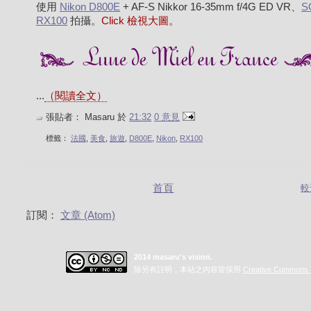
使用
Nikon D800E
+ AF-S Nikkor 16-35mm f/4G ED VR、
S
RX100
拍攝。
Click 檢視大圖。
...
（閱讀全文）
張貼者：
Masaru
於
21:32
0 意見
標籤：
法國
,
美食
,
旅遊
,
D800E
,
Nikon
,
RX100
首頁
較
訂閱：
文章 (Atom)
2014 masaru's vision.
除另有註明，本站之內容皆採用
Creative Commo