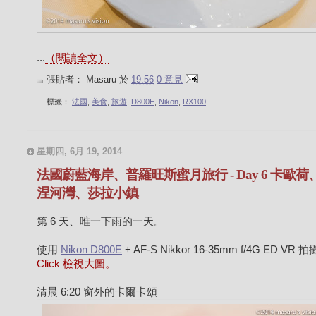
...
（閱讀全文）
張貼者：
Masaru
於
19:56
0 意見
標籤：
法國
,
美食
,
旅遊
,
D800E
,
Nikon
,
RX100
星期四, 6月 19, 2014
法國蔚藍海岸、普羅旺斯蜜月旅行 - Day 6 卡歐荷
涅河灣、莎拉小鎮
第 6 天、唯一下雨的一天。
使用
Nikon D800E
+ AF-S Nikkor 16-35mm f/4G ED VR 
Click 檢視大圖。
清晨 6:20 窗外的卡爾卡頌