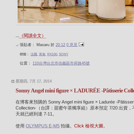
...
（閱讀全文）
張貼者：
Masaru
於
20:12
0 意見
標籤：
法國
,
美食
,
RX100
,
SONY
位置：
110台灣台北市信義區市府路45號
星期四, 7月 17, 2014
Sonny Angel mini figure × LADURÉE -Pâtisserie Colle
在博客來預購的 Sonny Angel mini figure × Ladurée -Pâtisser
Collection-（台譯：甜蜜午茶獨享組）原本預定 7/20 出貨
天就已經到達 7-11。
使用
OLYMPUS E-M5
拍攝。
Click 檢視大圖。