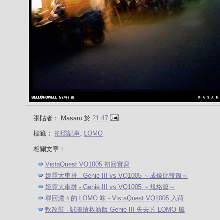
張貼者：
Masaru
於
21:47
標籤：
拍照記事
,
LOMO
相關文章：
VistaQuest VQ1005 初回實寫
姬霓大車拼 - Genie III vs VQ1005 ～成像比較篇～
姬霓大車拼 - Genie III vs VQ1005 ～規格篇～
尋回濃々的 LOMO 味 - VistaQuest VQ1005 入荷
軟改裝 ‧ 試圖搶救新版 Genie III 失去的 LOMO 風