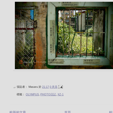
張貼者：
Masaru
於
21:17
0 意見
標籤：
OLYMPUS
,
PHOTO日記
,
XZ-1
較新的文章
首頁
較