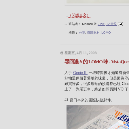
...
（閱讀全文）
張貼者：
Masaru
於
21:05
12 意見
標籤：
分享
,
攝影器材
,
LOMO
星期五, 4月 11, 2008
尋回濃々的 LOMO 味 - VistaQues
入手
Genie III
一段時間後才知道有新舊版
好物還保留著舊版的味道，但是因為停產
難買許多，很多網拍的預購都已經 Clo
上了一列尾班車，終於如願買到 VQ 了
#1 從日本來的國際快捷郵件。