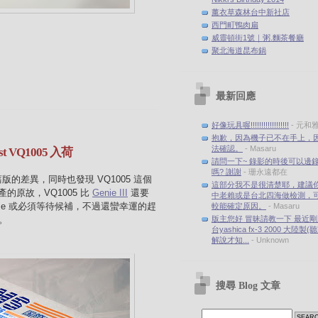
薰衣草森林台中新社店
西門町鴨肉扁
威靈頓街1號｜粥.麵茶餐廳
聚北海道昆布鍋
最新回應
好像玩具喔!!!!!!!!!!!!!!!!!!
- 元和
抱歉，因為機子已不在手上，
法確認。
- Masaru
t VQ1005 入荷
請問一下~ 錄影的時後可以邊
嗎? 謝謝
- 珊永遠都在
的差異，同時也發現 VQ1005 這個
這部分我不是很清楚耶，建議
的原故，VQ1005 比
Genie III
還要
中老賴或是台北四海做檢測，
se 或必須等待候補，不過還蠻幸運的趕
較能確定原因。
- Masaru
。
版主您好 冒昧請教一下 最近
台yashica fx-3 2000 大陸製
解說才知...
- Unknown
搜尋 Blog 文章