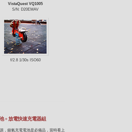
VistaQuest VQ1005
S/N: D20EMAV
f/2.8 1/30s ISO60
氫電池 + 放電快速充電器組
來源，鎳氫充電電池是必備品，當時看上