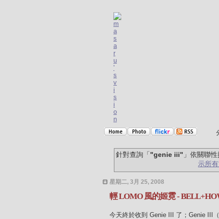
針對查詢「
"genie iii"
」依關聯性
示所有
星期二, 3月 25, 2008
輕 LOMO 風的姬霓 - BELL+HOWE
今天終於收到 Genie III 了；Geni