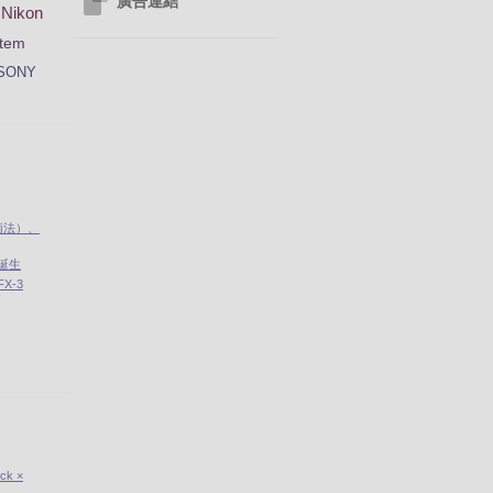
廣告連結
Nikon
tem
SONY
南法）、
」誕生
X-3
ick ×