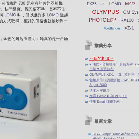
M4/3
價格約 700 元左右的鑰匙圈相機
FX33
LOMO
G5
耗電量大、快門延遲、觀景窗不準、良率不佳
OLYMPUS
OM Sys
感與
LOMO
味，所以讓許多
LOMO
迷趨
PHOTO日記
RX100
的方式取得，相對的價格也就被炒到一
XZ-1
Voigtländer
正式登場，金色的鑰匙圈證明：她真的是一台鑰
推薦分享
～我的相簿～
♥ 法國 - 普羅旺斯、蔚藍海岸（
巴黎 ♥ 蜜月旅行
OLYMPUS XZ-1 「真 ‧ 救世主
體驗蔡司味的經濟艙 - YASHICA F
Super 2000
淡水河岸散步
姬霓 Genie Ⅲ 與 VQ1005
使用 Email 訂閱本站
最新文章
STAY Simple Table Alléno Yann
Nikki's Birthday 2014