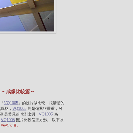
1005 ～成像比較篇～
與「
VQ1005
」的照片做比較，很清楚的
然風格，
VQ1005
則是偏紫很嚴重，另
60 是常見的 4:3 比例，
VQ1005
為
此
VQ1005
照片比較偏正方形。 以下照
ck 檢視大圖。