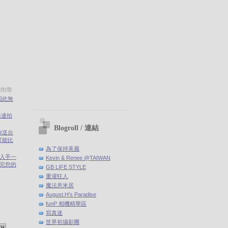
雅削骨
因此無
錄邊拍
Blogroll / 連結
你送台
可能比
為了保持美麗
剛入手一
Kevin & Renee @TAIWAN
(聽完您的
GB LIFE STYLE
重灌狂人
魔法意米居
August.H's Paradise
funP 相機精華區
寫真迷
世界初攝影團