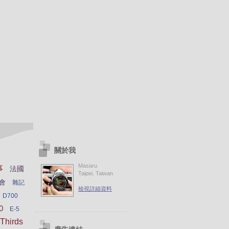
關於我
Masaru
事
法國
Taipei, Taiwan
會
雜記
檢視詳細資料
D700
0
E-5
Thirds