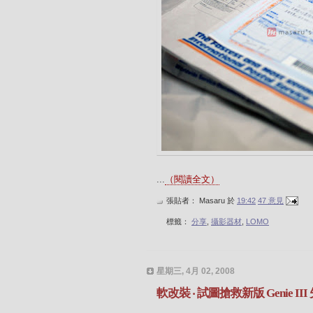
...
（閱讀全文）
張貼者：
Masaru
於
19:42
47 意見
標籤：
分享
,
攝影器材
,
LOMO
星期三, 4月 02, 2008
軟改裝 ‧ 試圖搶救新版 Genie II