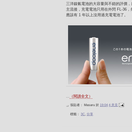
三洋鎳氫電池的大容量與不錯的評價，
主流後，充電電池只用在外閃 FL-3
應該有 1 年以上沒用過充電電池了。
...
（閱讀全文）
張貼者：
Masaru
於
19:04
4 意見
標籤：
3C
,
分享