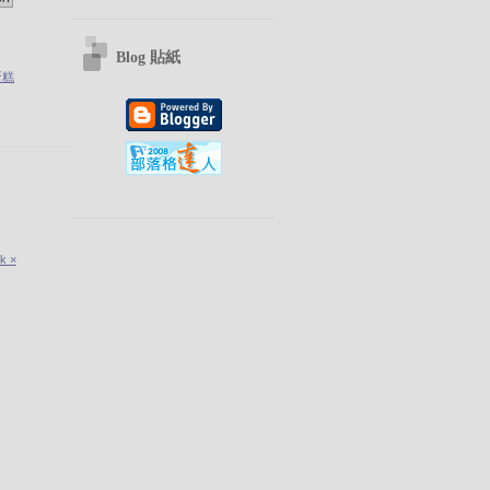
Blog 貼紙
蛋糕
k ×