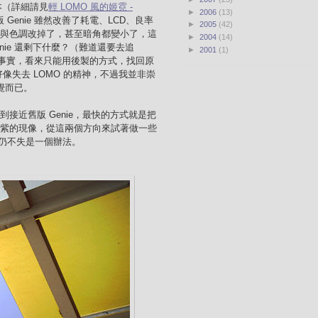
版本（詳細請見
輕 LOMO 風的姬霓 -
►
2006
(13)
 Genie 雖然改善了耗電、LCD、良率
►
2005
(42)
風格與色調改掉了，甚至暗角都變小了，這
►
2004
(14)
enie 還剩下什麼？（難道還要去追
►
2001
(1)
變的事實，看來只能用後製的方式，找回原
好像失去 LOMO 的精神，不過我並非崇
感覺而已。
製到接近舊版 Genie，最快的方式就是把
有偏紫的現像，從這兩個方向來試著做一些
仍不失是一個辦法。
。