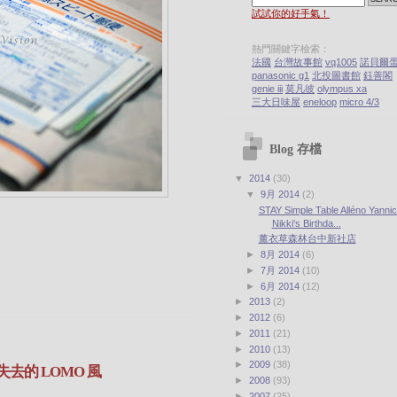
試試你的好手氣！
熱門關鍵字檢索：
法國
台灣故事館
vq1005
諾貝爾
panasonic g1
北投圖書館
鈺善閣
genie iii
莫凡彼
olympus xa
三大日味屋
eneloop
micro 4/3
Blog 存檔
▼
2014
(30)
▼
9月 2014
(2)
STAY Simple Table Alléno Yannic
Nikki's Birthda...
薰衣草森林台中新社店
►
8月 2014
(6)
►
7月 2014
(10)
►
6月 2014
(12)
►
2013
(2)
►
2012
(6)
►
2011
(21)
►
2010
(13)
►
2009
(38)
I 失去的 LOMO 風
►
2008
(93)
►
2007
(25)