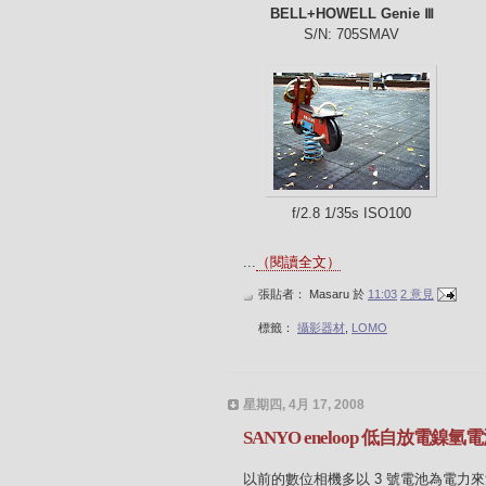
BELL+HOWELL Genie Ⅲ
S/N: 705SMAV
f/2.8 1/35s ISO100
...
（閱讀全文）
張貼者：
Masaru
於
11:03
2 意見
標籤：
攝影器材
,
LOMO
星期四, 4月 17, 2008
SANYO eneloop 低自放電鎳
以前的數位相機多以 3 號電池為電力