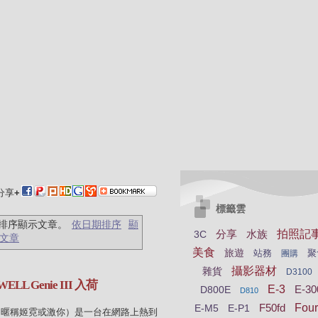
分享
+
標籤雲
排序顯示文章。
依日期排序
顯
分享
水族
拍照記
3C
文章
美食
旅遊
站務
聚
團購
攝影器材
雜貨
D3100
LL Genie III 入荷
E-3
E-30
D800E
D810
F50fd
Four
E-M5
E-P1
e III（暱稱姬霓或激你）是一台在網路上熱到