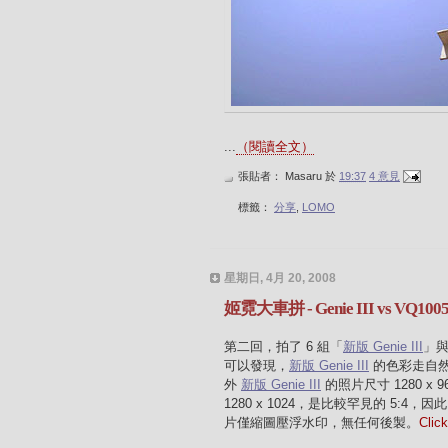
...
（閱讀全文）
張貼者：
Masaru
於
19:37
4 意見
標籤：
分享
,
LOMO
星期日, 4月 20, 2008
姬霓大車拼 - Genie III vs VQ
第二回，拍了 6 組「
新版 Genie III
」
可以發現，
新版 Genie III
的色彩走自
外
新版 Genie III
的照片尺寸 1280 x 9
1280 x 1024，是比較罕見的 5:4，因
片僅縮圖壓浮水印，無任何後製。
Cli