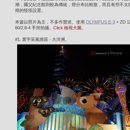
潮，國父紀念館則較為傳統，燈分布比較散，而且有些不太
燈的怪怪設置。
本篇以照片為主，不多作贅述。使用
OLYMPUS E-3
+ ZD 1
60/2.8-4 手持拍攝。
Click 檢視大圖。
#1. 寰宇采風燈區 - 大洋洲。