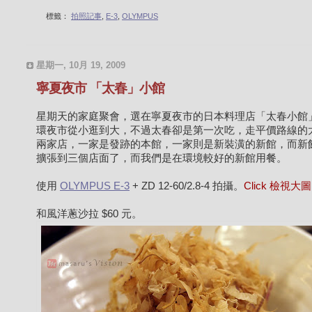
標籤：
拍照記事
,
E-3
,
OLYMPUS
星期一, 10月 19, 2009
寧夏夜市 「太春」小館
星期天的家庭聚會，選在寧夏夜市的日本料理店「太春小館
環夜市從小逛到大，不過太春卻是第一次吃，走平價路線的
兩家店，一家是發跡的本館，一家則是新裝潢的新館，而新
擴張到三個店面了，而我們是在環境較好的新館用餐。
使用
OLYMPUS E-3
+ ZD 12-60/2.8-4 拍攝。
Click 檢視大
和風洋蔥沙拉 $60 元。