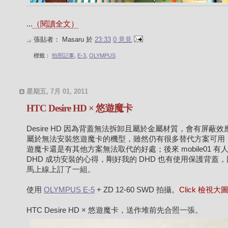
...
（閱讀全文）
張貼者：
Masaru
於
23:33
0 意見
標籤：
拍照記事
,
E-3
,
OLYMPUS
星期五, 7月 01, 2011
HTC Desire HD × 悠遊魔卡
Desire HD 因為背蓋無法拆卸且屬於金屬材質，會有屏蔽效
屬於無法安裝悠遊魔卡的機型，雖然仍有很多替代方案可用
遊魔卡還是有其他方案無法取代的好處；後來 mobile01 有
DHD 成功安裝的心得，剛好我的 DHD 也有使用保護背蓋
馬上線上訂了一組。
使用
OLYMPUS E-5
+ ZD 12-60 SWD 拍攝。
Click 檢視大
HTC Desire HD × 悠遊魔卡，送作堆前先合照一張。