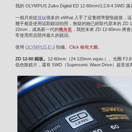
我的 OLYMPUS Zuiko Digital ED 12-60mm/1:2.8-4 SWD
一個月前從
辣妹
很多的 eWhat 入手了這隻標準變焦鏡後，
幾乎都是使用這顆鏡頭拍照，無疑的她已經取代原本的 ZD 11
22mm，成為新一代的
機身蓋
，我想未來 ZD 12-60mm 將
常使用而且陪伴最久的鏡頭。
使用
OLYMPUS E-3
拍攝。
Click 檢視大圖。
ZD 12-60 銘板。
12-60mm（24-120mm equiv.）、光圈 F2.
低色散鏡片，還有 SWD（Supersonic Wave Drive）超音