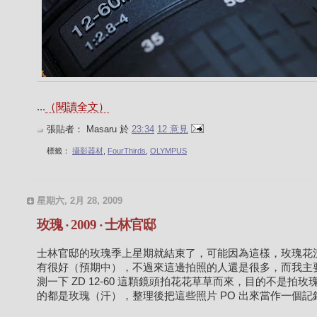
...
（閱讀全文）
張貼者：
Masaru
於
23:34
12 意見
標籤：
攝影器材
,
FourThirds
,
OLYMPUS
星期六, 2月 28, 2009
玫瑰 ‧ 2009 ‧ 士林官邸
士林官邸的玫瑰季上星期就結束了，可能因為這樣，玫瑰花
有很好（預期中），不過來這邊拍照的人還是很多，而我主
測一下 ZD 12-60 這顆鏡頭拍花花草草而來，目的不是拍玫
的都是玫瑰（汗），整理後把這些照片 PO 出來當作一個記