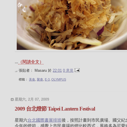
...
（閱讀全文）
張貼者：
Masaru
於
22:01
0 意見
標籤：
美食
,
聚會
,
E-3
,
OLYMPUS
星期六, 2月 07, 2009
2009 台北燈節 Taipei Lantern Festival
星期六
台北國際書展排班
後，按照計畫到市民廣場、國父紀
今年的燈節，感覺上市民廣場的燈比較西式，風格多為可愛