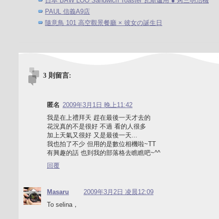
日本 BAW LOO Sandwich Toaster 瓦斯爐用 ● 烤三明治機
PAUL 信義A9店
隨意鳥 101 高空觀景餐廳 × 彼女の誕生日
3 則留言:
匿名
2009年3月1日 晚上11:42
我是在上禮拜天 趕在最後一天才去的
花況真的不是很好 不過 看的人很多
加上天氣又很好 又是最後一天...
我也拍了不少 但用的是數位相機啦~TT
有興趣的話 也到我的部落格去瞧瞧吧~^^
回覆
Masaru
2009年3月2日 凌晨12:09
To selina，