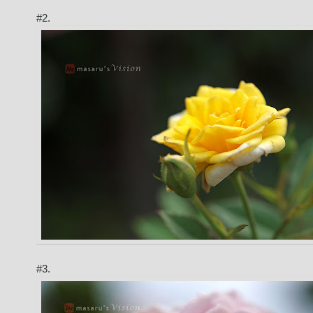
#2.
#3.