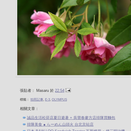
張貼者：
Masaru
於
22:54
標籤：
拍照記事
,
E-3
,
OLYMPUS
相關文章：
誠品生活松菸店夏日避暑 + 吳寶春麥方店排隊買麵包
排隊美食 ● らーめん山頭火 台北京站店