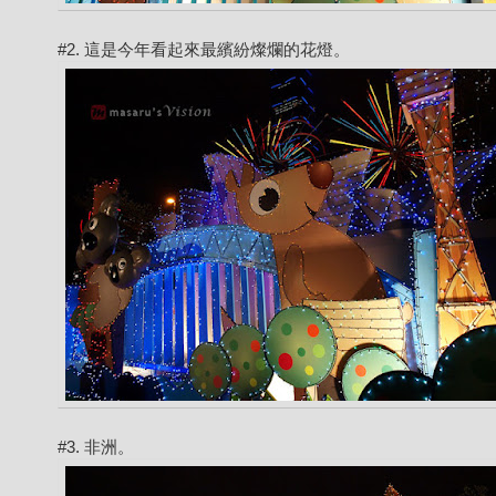
#2. 這是今年看起來最繽紛燦爛的花燈。
#3. 非洲。