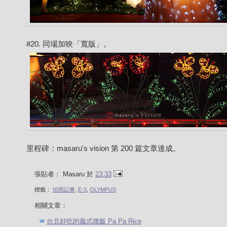
#20. 同場加映「寬版」。
里程碑：masaru's vision 第 200 篇文章達成。
張貼者：
Masaru
於
23:33
標籤：
拍照記事
,
E-3
,
OLYMPUS
相關文章：
台北好吃的義式燉飯 Pa Pa Rice