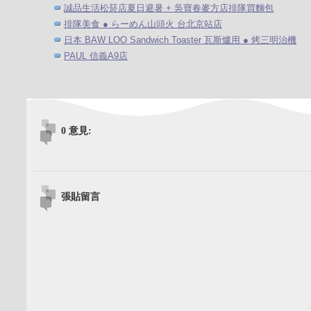
誠品生活松菸店夏日避暑 + 吳寶春麥方店排隊買麵包
排隊美食 ● らーめん山頭火 台北京站店
日本 BAW LOO Sandwich Toaster 瓦斯爐用 ● 烤三明治機
PAUL 信義A9店
0 意見:
張貼留言