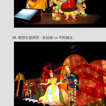
#8. 愛戀主題燈區 - 灰姑娘 vs 牛郎織女。