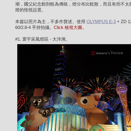
潮，國父紀念館則較為傳統，燈分布比較散，而且有些不太
燈的怪怪設置。
本篇以照片為主，不多作贅述。使用
OLYMPUS E-3
+ ZD 1
60/2.8-4 手持拍攝。
Click 檢視大圖。
#1. 寰宇采風燈區 - 大洋洲。