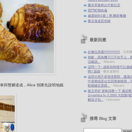
薰衣草森林台中新社店
西門町鴨肉扁
威靈頓街1號｜粥.麵茶餐廳
聚北海道昆布鍋
最新回應
好像玩具喔!!!!!!!!!!!!!!!!!!
- 元和
抱歉，因為機子已不在手上，
法確認。
- Masaru
請問一下~ 錄影的時後可以邊
嗎? 謝謝
- 珊永遠都在
這部分我不是很清楚耶，建議
中老賴或是台北四海做檢測，
公車與雙腳達成，Alice 領隊先說明地鐵
較能確定原因。
- Masaru
版主您好 冒昧請教一下 最近
台yashica fx-3 2000 大陸製
解說才知...
- Unknown
搜尋 Blog 文章