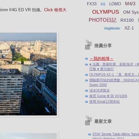
M4/3
FX33
LOMO
G5
-35mm f/4G ED VR 拍攝。
Click 檢視大
OLYMPUS
OM Sys
PHOTO日記
RX100
XZ-1
Voigtländer
推薦分享
～我的相簿～
♥ 法國 - 普羅旺斯、蔚藍海岸（
巴黎 ♥ 蜜月旅行
OLYMPUS XZ-1 「真 ‧ 救世主
體驗蔡司味的經濟艙 - YASHICA F
Super 2000
淡水河岸散步
姬霓 Genie Ⅲ 與 VQ1005
使用 Email 訂閱本站
最新文章
STAY Simple Table Alléno Yann
Nikki's Birthday 2014