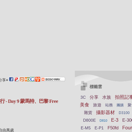
分享
+
標籤雲
分享
水族
拍照記
3C
Day 9 蒙馬特、巴黎 Free
美食
旅遊
站務
聚
團購
攝影器材
雜貨
D3100
E-3
E-30
D800E
D810
F50fd
Four
E-M5
E-P1
é 自由萬歲