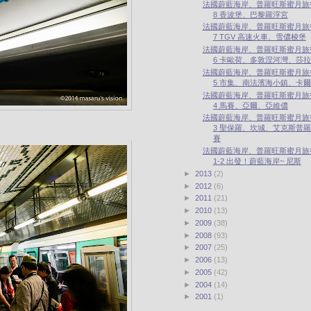
法國蔚藍海岸、普羅旺斯蜜月旅行 
8 香波堡、巴黎羅浮宮
法國蔚藍海岸、普羅旺斯蜜月旅行 
7 TGV 高速火車、雪儂梭堡
法國蔚藍海岸、普羅旺斯蜜月旅行 
6 卡歐荷、多敦涅河灣、莎
法國蔚藍海岸、普羅旺斯蜜月旅行 
5 市集、南法濱海小鎮、卡
法國蔚藍海岸、普羅旺斯蜜月旅行 
4 馬賽、亞爾、亞維儂
法國蔚藍海岸、普羅旺斯蜜月旅行 
3 聖保羅、坎城、艾克斯普
賽
法國蔚藍海岸、普羅旺斯蜜月旅行 
1-2 出發！蔚藍海岸~ 尼斯
►
2013
(2)
►
2012
(6)
►
2011
(21)
►
2010
(13)
►
2009
(38)
►
2008
(93)
►
2007
(25)
►
2006
(13)
►
2005
(42)
►
2004
(14)
►
2001
(1)