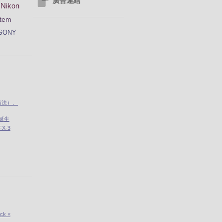
廣告連結
Nikon
tem
SONY
南法）、
」誕生
X-3
ick ×