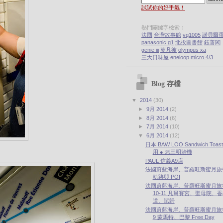
試試你的好手氣！
熱門關鍵字檢索：
法國
台灣故事館
vq1005
諾貝爾
panasonic g1
北投圖書館
鈺善閣
genie iii
莫凡彼
olympus xa
三大日味屋
eneloop
micro 4/3
Blog 存檔
▼
2014
(30)
►
9月 2014
(2)
►
8月 2014
(6)
►
7月 2014
(10)
▼
6月 2014
(12)
日本 BAW LOO Sandwich Toas
用 ● 烤三明治機
PAUL 信義A9店
法國蔚藍海岸、普羅旺斯蜜月旅行 
軌跡與 POI
法國蔚藍海岸、普羅旺斯蜜月旅行 
10-11 凡爾賽宮、聖母院、
道、賦歸
法國蔚藍海岸、普羅旺斯蜜月旅行 
9 蒙馬特、巴黎 Free Day