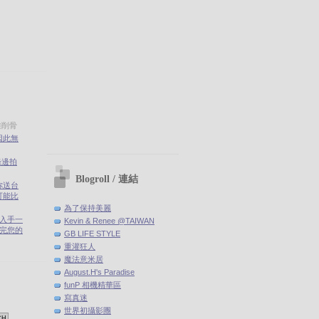
雅削骨
因此無
錄邊拍
Blogroll / 連結
你送台
可能比
為了保持美麗
剛入手一
Kevin & Renee @TAIWAN
(聽完您的
GB LIFE STYLE
重灌狂人
魔法意米居
August.H's Paradise
funP 相機精華區
寫真迷
世界初攝影團