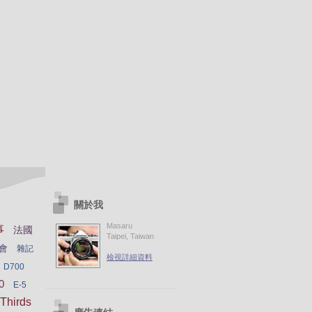
關於我
Masaru
事
法國
Taipei, Taiwan
會
雜記
檢視詳細資料
D700
0
E-5
Thirds