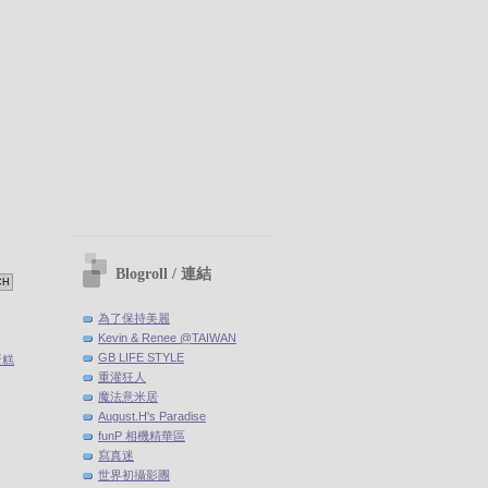
Blogroll / 連結
為了保持美麗
Kevin & Renee @TAIWAN
GB LIFE STYLE
蛋糕
重灌狂人
魔法意米居
August.H's Paradise
funP 相機精華區
寫真迷
世界初攝影團