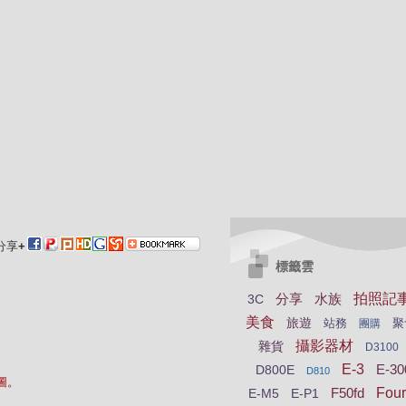
分享
+
標籤雲
分享
水族
拍照記
3C
美食
旅遊
站務
聚
團購
攝影器材
雜貨
D3100
E-3
E-30
D800E
D810
大圖。
F50fd
Four
E-M5
E-P1