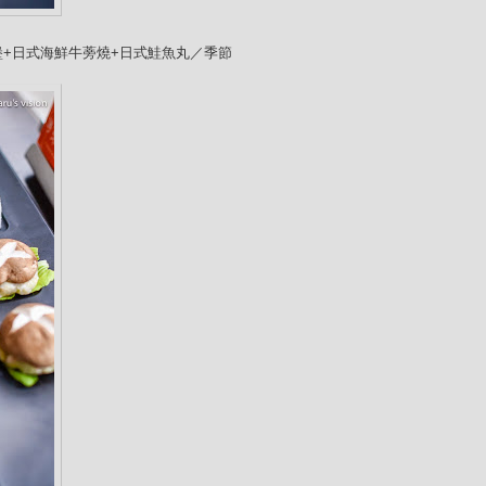
堡+日式海鮮牛蒡燒+日式鮭魚丸／季節