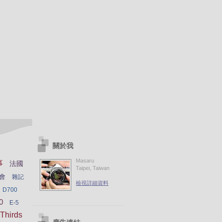
關於我
Masaru
事
法國
Taipei, Taiwan
會
雜記
檢視詳細資料
D700
0
E-5
Thirds