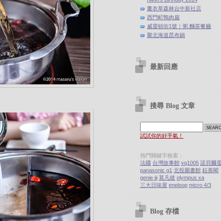
薰衣草森林台中新社店
西門町鴨肉扁
威靈頓街1號｜粥.麵茶餐廳
聚北海道昆布鍋
最新回應
搜尋 Blog 文章
試試你的好手氣！
熱門關鍵字檢索：
法國
台灣故事館
vq1005
諾貝爾
panasonic g1
北投圖書館
鈺善閣
genie iii
莫凡彼
olympus xa
三大日味屋
eneloop
micro 4/3
Blog 存檔