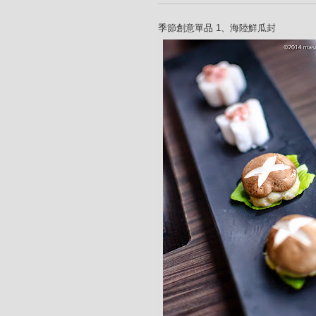
季節創意單品 1、海陸鮮瓜封