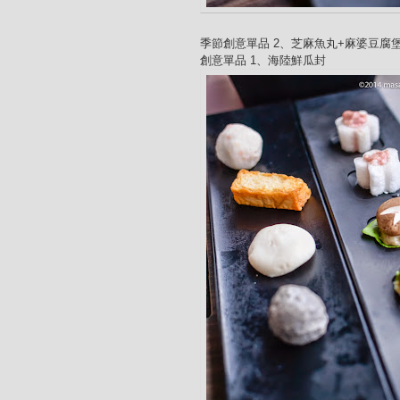
季節創意單品 2、芝麻魚丸+麻婆豆腐
創意單品 1、海陸鮮瓜封