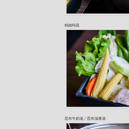
精緻時蔬
昆布牛奶湯／昆布滋養湯