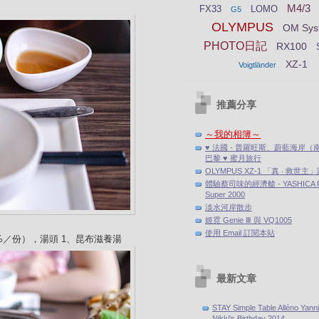
M4/3
FX33
LOMO
G5
OLYMPUS
OM Sys
PHOTO日記
RX100
XZ-1
Voigtländer
推薦分享
～我的相簿～
♥ 法國 - 普羅旺斯、蔚藍海岸（
巴黎 ♥ 蜜月旅行
OLYMPUS XZ-1 「真 ‧ 救世主
體驗蔡司味的經濟艙 - YASHICA F
Super 2000
淡水河岸散步
姬霓 Genie Ⅲ 與 VQ1005
使用 Email 訂閱本站
10%／份），湯頭 1、昆布滋養湯
最新文章
STAY Simple Table Alléno Yann
Nikki's Birthday 2014