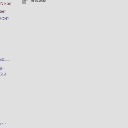
廣告連結
Nikon
tem
SONY
南法）、
」誕生
X-3
ick ×