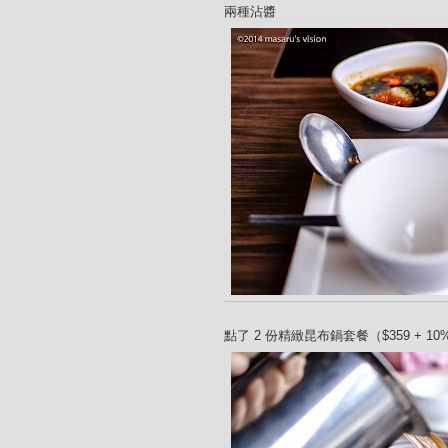
兩種沾醬
點了 2 份精緻昆布鍋套餐（$359 + 