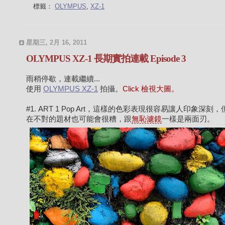
標籤：
OLYMPUS
,
XZ-1
星期三, 2月 16, 2011
OLYMPUS XZ-1 長期實拍連載 Episode 3
雨稍停歇，連載繼續...
使用
OLYMPUS XZ-1
拍攝。
Click 檢視大圖。
#1. ART 1 Pop Art，這樣的色彩表現很容易讓人印象深刻
在不對的題材也可能會很糟，跟
無恥濾鏡
一樣是兩面刃。