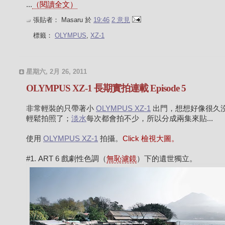
...
（閱讀全文）
張貼者：
Masaru
於
19:46
2 意見
標籤：
OLYMPUS
,
XZ-1
星期六, 2月 26, 2011
OLYMPUS XZ-1 長期實拍連載 Episode 5
非常輕裝的只帶著小
OLYMPUS XZ-1
出門，想想好像很久
輕鬆拍照了；
淡水
每次都會拍不少，所以分成兩集來貼...
使用
OLYMPUS XZ-1
拍攝。
Click 檢視大圖。
#1. ART 6 戲劇性色調（
無恥濾鏡
）下的遺世獨立。