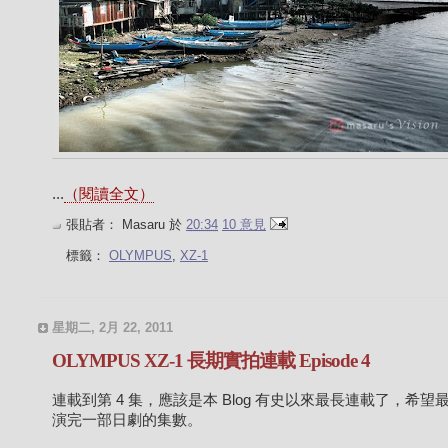
...
（閱讀全文）
張貼者：
Masaru
於
20:34
10 意見
標籤：
OLYMPUS
,
XZ-1
星期二, 2月 22, 2011
OLYMPUS XZ-1 長期實拍連載 Episode 4
連載到第 4 集，應該是本 Blog 有史以來最長連載了，希望
演完一部日劇的集數。