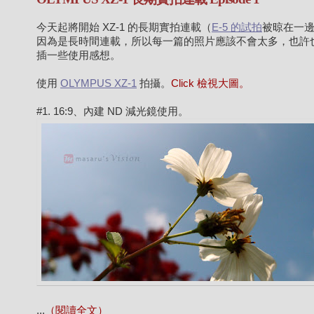
今天起將開始 XZ-1 的長期實拍連載（
E-5 的試拍
被晾在一
因為是長時間連載，所以每一篇的照片應該不會太多，也許
插一些使用感想。
使用
OLYMPUS XZ-1
拍攝。
Click 檢視大圖。
#1. 16:9、內建 ND 減光鏡使用。
...
（閱讀全文）