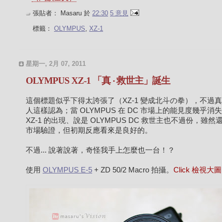
張貼者：
Masaru
於
22:30
5 意見
標籤：
OLYMPUS
,
XZ-1
星期一, 2月 07, 2011
OLYMPUS XZ-1 「真 ‧ 救世主」誕生
這個標題似乎下得太誇張了（XZ-1 變成北斗の拳），不過
人這樣認為；當 OLYMPUS 在 DC 市場上的能見度幾乎消
XZ-1 的出現、說是 OLYMPUS DC 救世主也不過份，雖然
市場驗證，但初期反應看來是良好的。
不過... 說著說著，奇怪我手上怎麼也一台！？
使用
OLYMPUS E-5
+ ZD 50/2 Macro 拍攝。
Click 檢視大