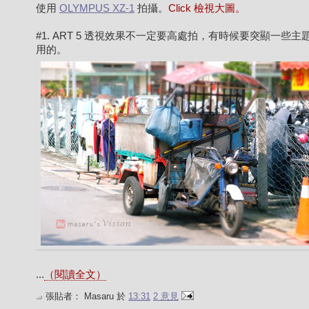
使用
OLYMPUS XZ-1
拍攝。
Click 檢視大圖。
#1. ART 5 透視效果不一定要高處拍，有時候要突顯一些主
用的。
...
（閱讀全文）
張貼者：
Masaru
於
13:31
2 意見