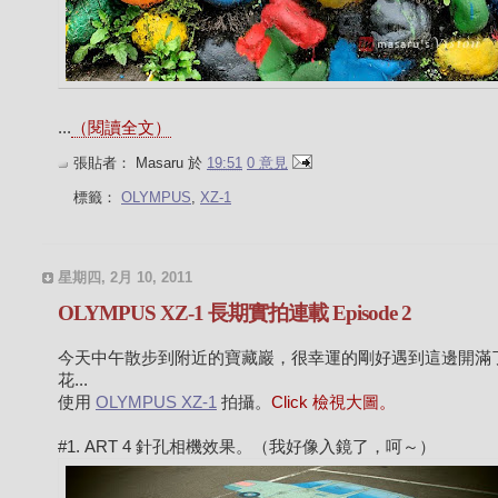
...
（閱讀全文）
張貼者：
Masaru
於
19:51
0 意見
標籤：
OLYMPUS
,
XZ-1
星期四, 2月 10, 2011
OLYMPUS XZ-1 長期實拍連載 Episode 2
今天中午散步到附近的寶藏巖，很幸運的剛好遇到這邊開滿
花...
使用
OLYMPUS XZ-1
拍攝。
Click 檢視大圖。
#1. ART 4 針孔相機效果。（我好像入鏡了，呵～）