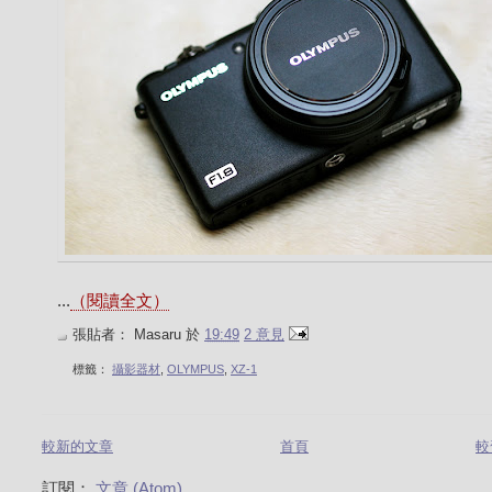
...
（閱讀全文）
張貼者：
Masaru
於
19:49
2 意見
標籤：
攝影器材
,
OLYMPUS
,
XZ-1
較新的文章
首頁
較
訂閱：
文章 (Atom)