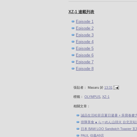
XZ-1 連載列表
Episode 1
Episode 2
Episode 3
Episode 4
Episode 5
Episode 6
Episode 7
Episode 8
張貼者：
Masaru
於
13:31
標籤：
OLYMPUS
,
XZ-1
相關文章：
誠品生活松菸店夏日避暑 + 吳寶春麥
排隊美食 ● らーめん山頭火 台北京站
日本 BAW LOO Sandwich Toaste
PAUL 信義A9店