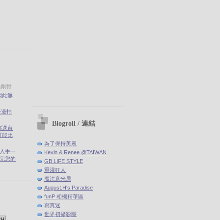
雅削骨
因此無
錄邊拍
Blogroll / 連結
你送台
可能比
為了保持美麗
剛入手一
Kevin & Renee @TAIWAN
(聽完您的
GB LIFE STYLE
重灌狂人
魔法意米居
August.H's Paradise
funP 相機精華區
寫真迷
世界初攝影團