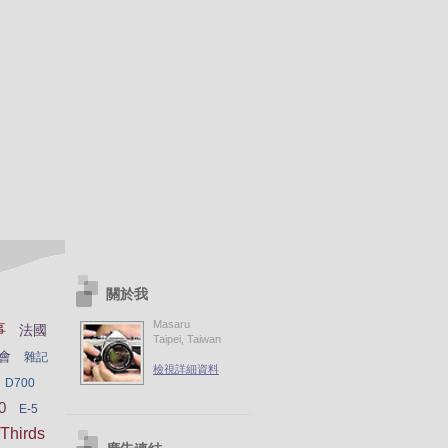
關於我
Masaru
事
法國
Taipei, Taiwan
會
雜記
檢視詳細資料
D700
0
E-5
Thirds