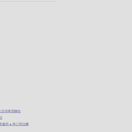
方店排隊買麵包
店
r 瓦斯爐用 ● 烤三明治機