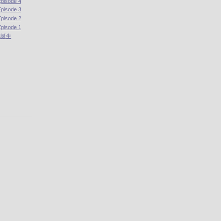
isode 4
isode 3
isode 2
isode 1
主」誕生