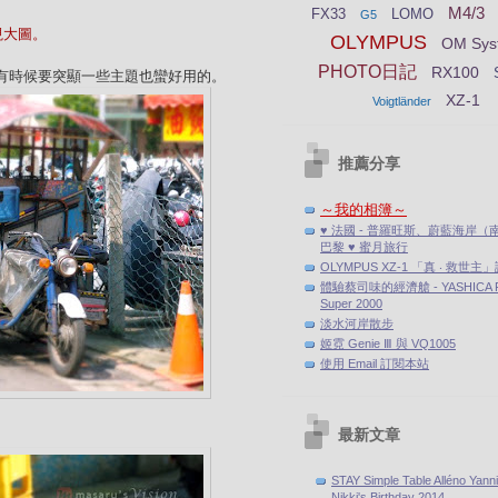
M4/3
FX33
LOMO
G5
檢視大圖。
OLYMPUS
OM Sys
PHOTO日記
RX100
處拍，有時候要突顯一些主題也蠻好用的。
XZ-1
Voigtländer
推薦分享
～我的相簿～
♥ 法國 - 普羅旺斯、蔚藍海岸（
巴黎 ♥ 蜜月旅行
OLYMPUS XZ-1 「真 ‧ 救世主
體驗蔡司味的經濟艙 - YASHICA F
Super 2000
淡水河岸散步
姬霓 Genie Ⅲ 與 VQ1005
使用 Email 訂閱本站
最新文章
STAY Simple Table Alléno Yann
Nikki's Birthday 2014