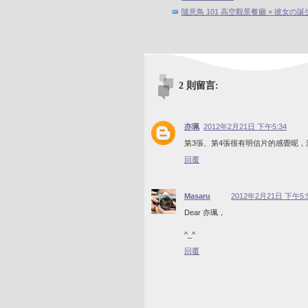
隨意鳥 101 高空觀景餐廳 × 彼女の誕
2 則留言:
亦珮
2012年2月21日 下午5:34
第3張、第4張很有明信片的感覺呢，
回覆
Masaru
2012年2月21日 下午5:
Dear 亦珮，
^_^
回覆