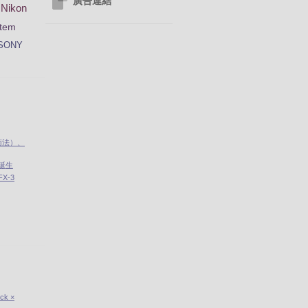
廣告連結
Nikon
tem
SONY
南法）、
」誕生
X-3
ick ×