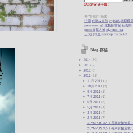
試試你的好手氣！
熱門關鍵字檢索：
法國
台灣故事館
vq1005
諾貝爾
panasonic g1
北投圖書館
鈺善閣
genie iii
莫凡彼
olympus xa
三大日味屋
eneloop
micro 4/3
Blog 存檔
►
2014
(30)
►
2013
(2)
►
2012
(6)
▼
2011
(21)
►
11月 2011
(1)
►
10月 2011
(3)
►
9月 2011
(1)
►
7月 2011
(1)
►
6月 2011
(3)
►
5月 2011
(1)
►
3月 2011
(4)
▼
2月 2011
(7)
OLYMPUS XZ-1 長期實拍連載 Ep
OLYMPUS XZ-1 長期實拍連載 Ep