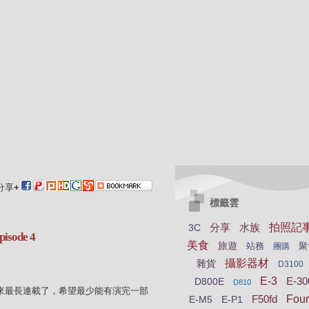
分享
+
標籤雲
分享
水族
拍照記
3C
sode 4
美食
旅遊
站務
聚
團購
攝影器材
雜貨
D3100
E-3
E-30
D800E
D810
有史以來最長連載了，希望最少能有演完一部
F50fd
Four
E-M5
E-P1