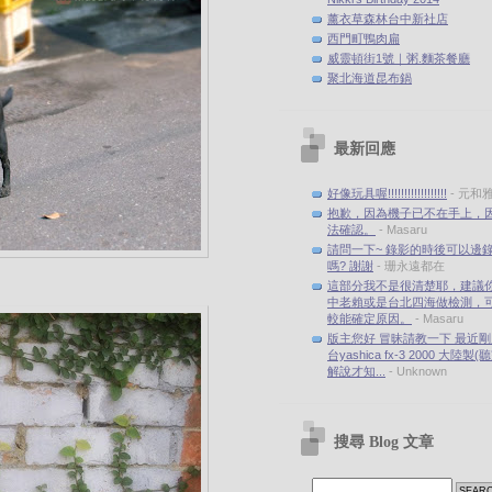
薰衣草森林台中新社店
西門町鴨肉扁
威靈頓街1號｜粥.麵茶餐廳
聚北海道昆布鍋
最新回應
好像玩具喔!!!!!!!!!!!!!!!!!!
- 元和
抱歉，因為機子已不在手上，
法確認。
- Masaru
請問一下~ 錄影的時後可以邊
嗎? 謝謝
- 珊永遠都在
這部分我不是很清楚耶，建議
中老賴或是台北四海做檢測，
較能確定原因。
- Masaru
版主您好 冒昧請教一下 最近
台yashica fx-3 2000 大陸製
解說才知...
- Unknown
搜尋 Blog 文章