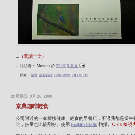
...
（閱讀全文）
張貼者：
Masaru
於
22:07
0 意見
標籤：
聚會
,
攝影器材
,
FourThirds
,
OLYMPUS
星期五, 9月 26, 2008
京典咖啡輕食
公司附近的一家標榜健康、輕食的早餐店，不過我都是當午
吃，份量也比較剛好。使用
Fujifilm F50fd
拍攝。
Click 檢