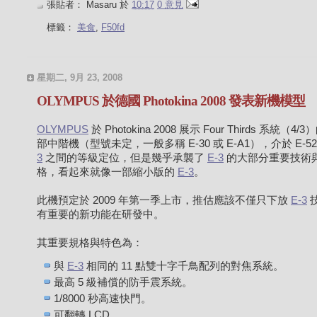
張貼者：
Masaru
於
10:17
0 意見
標籤：
美食
,
F50fd
星期二, 9月 23, 2008
OLYMPUS 於德國 Photokina 2008 發表新機模型
OLYMPUS
於 Photokina 2008 展示 Four Thirds 系統（4/
部中階機（型號未定，一般多稱 E-30 或 E-A1），介於 E-52
3
之間的等級定位，但是幾乎承襲了
E-3
的大部分重要技術
格，看起來就像一部縮小版的
E-3
。
此機預定於 2009 年第一季上市，推估應該不僅只下放
E-3
有重要的新功能在研發中。
其重要規格與特色為：
與
E-3
相同的 11 點雙十字千鳥配列的對焦系統。
最高 5 級補償的防手震系統。
1/8000 秒高速快門。
可翻轉 LCD。