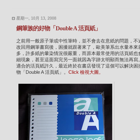
星期一, 10月 13, 2008
鋼筆族的好物「Double A 活頁紙」
之前用一般原子筆或中性筆時，並不會去在意紙的問題，不
改回用鋼筆書寫後，困擾就跟著來了，歐美筆系出水量本來
多，許多紙的暈染情況很嚴重，而原本最常使用的活頁紙也
細現象，甚至這面寫完另一面就因為字跡太明顯而無法再寫
適合的活頁紙許久，最近終於在書店發現了這個可以解決困
物「Double A 活頁紙」。
Click 檢視大圖。