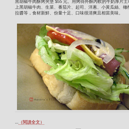
黑胡椒牛肉酥烤夾堡 $55 元。用烤得外酥內軟的牛奶厚片
上黑胡椒牛肉、生菜、番茄片、起司、洋蔥、小黃瓜絲、橄
拉醬等，食材新鮮、份量十足、口味很清爽且相當美味。
...
（閱讀全文）