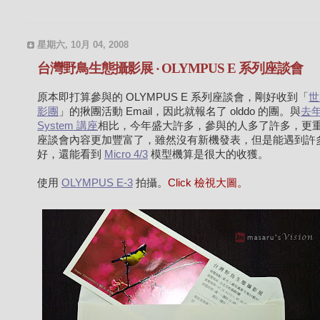
星期六, 10月 04, 2008
台灣野鳥生態攝影展 ‧ OLYMPUS E 系列座談會
原本即打算參與的 OLYMPUS E 系列座談會，剛好收到「
世
影團
」的揪團活動 Email，因此就報名了 olddo 的團。與
去年
System 講座
相比，今年盛大許多，參與的人多了許多，更
座談會內容更加豐富了，雖然沒有新機發表，但是能遇到許
好，還能看到
Micro 4/3
模型機算是很大的收獲。
使用
OLYMPUS E-3
拍攝。
Click 檢視大圖。