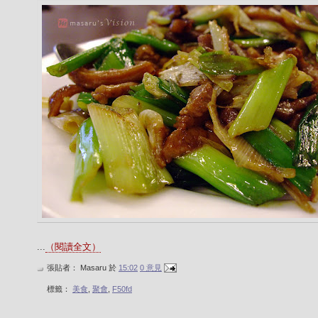
...
（閱讀全文）
張貼者：
Masaru
於
15:02
0 意見
標籤：
美食
,
聚會
,
F50fd