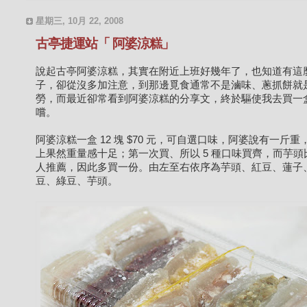
星期三, 10月 22, 2008
古亭捷運站「 阿婆涼糕」
說起古亭阿婆涼糕，其實在附近上班好幾年了，也知道有這
子，卻從沒多加注意，到那邊覓食通常不是滷味、蔥抓餅就
勞，而最近卻常看到阿婆涼糕的分享文，終於驅使我去買一
嚐。
阿婆涼糕一盒 12 塊 $70 元，可自選口味，阿婆說有一斤重
上果然重量感十足；第一次買、所以 5 種口味買齊，而芋頭
人推薦，因此多買一份。由左至右依序為芋頭、紅豆、蓮子
豆、綠豆、芋頭。