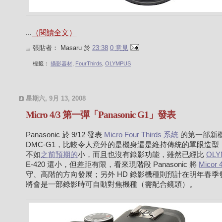
...
（閱讀全文）
張貼者：
Masaru
於
23:38
0 意見
標籤：
攝影器材
,
FourThirds
,
OLYMPUS
星期六, 9月 13, 2008
Micro 4/3 第一彈「Panasonic G1」發表
Panasonic 於 9/12 發表
Micro Four Thirds 系統
的第一部新機 
DMC-G1，比較令人意外的是機身還是維持傳統的單眼造型
不如
之前預期的
小，而且也沒有錄影功能，雖然已經比
OLY
E-420 還小，但差距有限，看來現階段 Panasonic 將
Micor 
守、高階的方向發展；另外 HD 錄影機種則預計在明年春季
將會是一部錄影時可自動對焦機種（需配合鏡頭）。