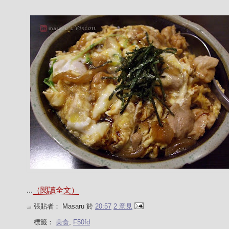
...
（閱讀全文）
張貼者：
Masaru
於
20:57
2 意見
標籤：
美食
,
F50fd