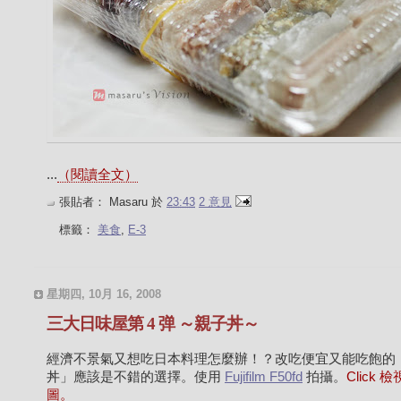
...
（閱讀全文）
張貼者：
Masaru
於
23:43
2 意見
標籤：
美食
,
E-3
星期四, 10月 16, 2008
三大日味屋第 4 弹 ～親子丼～
經濟不景氣又想吃日本料理怎麼辦！？改吃便宜又能吃飽的
丼」應該是不錯的選擇。使用
Fujifilm F50fd
拍攝。
Click 
圖。