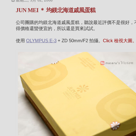
星期二, 9月 02, 2008
JUN MEI ＊ 均鎂北海道戚風蛋糕
公司團購的均鎂北海道戚風蛋糕，聽說最近評價不是很好，
得價格還蠻便宜的，所以還是買來試試。
使用
OLYMPUS E-3
+ ZD 50mm/F2 拍攝。
Click 檢視大圖