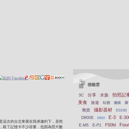
標籤雲
分享
水族
拍照記
3C
美食
旅遊
站務
聚
團購
攝影器材
雜貨
D3100
E-3
E-30
D800E
D810
是這次的台北車展在我弟邀約下，居然
F50fd
Four
E-M5
E-P1
，殺了記憶卡不少容量，也因為照片數