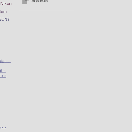
廣告連結
Nikon
tem
SONY
南法）、
」誕生
X-3
ick ×