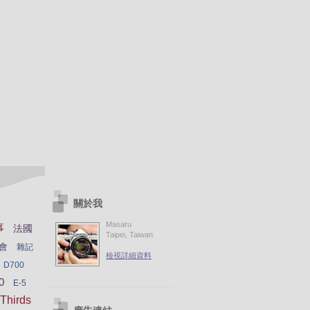
關於我
Masaru
事
法國
Taipei, Taiwan
會
雜記
檢視詳細資料
D700
0
E-5
Thirds