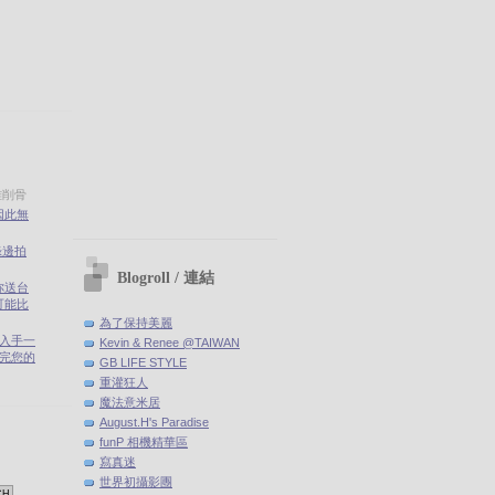
雅削骨
因此無
錄邊拍
Blogroll / 連結
你送台
可能比
為了保持美麗
剛入手一
Kevin & Renee @TAIWAN
(聽完您的
GB LIFE STYLE
重灌狂人
魔法意米居
August.H's Paradise
funP 相機精華區
寫真迷
世界初攝影團