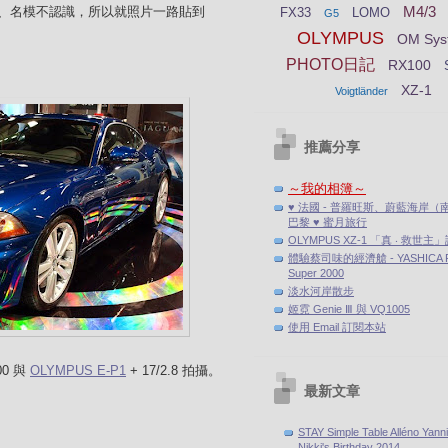
M4/3
、名模不認識，所以就照片一路貼到
FX33
LOMO
G5
OLYMPUS
OM Sys
PHOTO日記
RX100
XZ-1
Voigtländer
推薦分享
～我的相簿～
♥ 法國 - 普羅旺斯、蔚藍海岸（
巴黎 ♥ 蜜月旅行
OLYMPUS XZ-1 「真 ‧ 救世主
體驗蔡司味的經濟艙 - YASHICA F
Super 2000
淡水河岸散步
姬霓 Genie Ⅲ 與 VQ1005
使用 Email 訂閱本站
200 與
OLYMPUS E-P1
+ 17/2.8 拍攝。
最新文章
STAY Simple Table Alléno Yann
Nikki's Birthday 2014