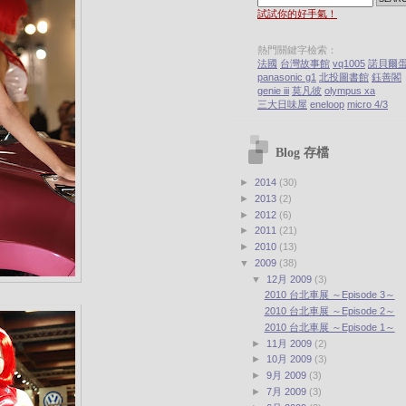
試試你的好手氣！
熱門關鍵字檢索：
法國
台灣故事館
vq1005
諾貝爾
panasonic g1
北投圖書館
鈺善閣
genie iii
莫凡彼
olympus xa
三大日味屋
eneloop
micro 4/3
Blog 存檔
►
2014
(30)
►
2013
(2)
►
2012
(6)
►
2011
(21)
►
2010
(13)
▼
2009
(38)
▼
12月 2009
(3)
2010 台北車展 ～Episode 3～
2010 台北車展 ～Episode 2～
2010 台北車展 ～Episode 1～
►
11月 2009
(2)
►
10月 2009
(3)
►
9月 2009
(3)
►
7月 2009
(3)