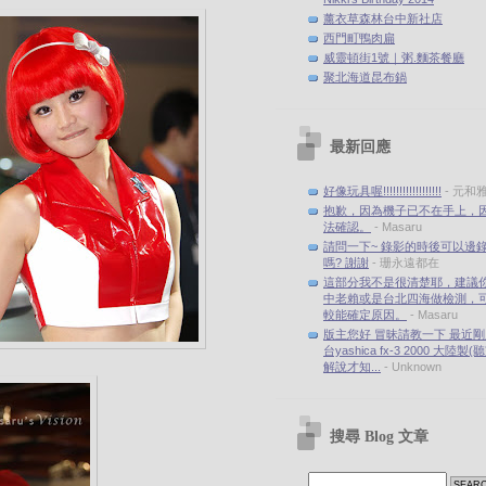
薰衣草森林台中新社店
西門町鴨肉扁
威靈頓街1號｜粥.麵茶餐廳
聚北海道昆布鍋
最新回應
好像玩具喔!!!!!!!!!!!!!!!!!!
- 元和
抱歉，因為機子已不在手上，
法確認。
- Masaru
請問一下~ 錄影的時後可以邊
嗎? 謝謝
- 珊永遠都在
這部分我不是很清楚耶，建議
中老賴或是台北四海做檢測，
較能確定原因。
- Masaru
版主您好 冒昧請教一下 最近
台yashica fx-3 2000 大陸製
解說才知...
- Unknown
搜尋 Blog 文章