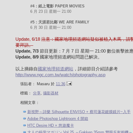
#4：紙上電影 PAPER MOVIES
6 月 23 日 星期一 21:00
#5：天涯若比鄰 WE ARE FAMILY
6 月 30 日 星期一 21:00
Update, 6/18
注意：國家地理頻道網站疑似被植入木馬，請
要拜訪。
Update, 7/3
節目更新：7 月 7 日 星期一 21:00 數位衝擊效
Update, 8/9
國家地理頻道網站問題已解決。
以上摘錄自
國家地理頻道網站
，詳細節目介紹請參考
http://www.ngc.com.tw/watch/photography.asp
張貼者：
Masaru
於
11:36
標籤：
分享
,
攝影器材
相關文章：
新視野～詩樂 Silhouette ENVISO + 蔡司蓮花鍍膜鏡片~入手
Adobe Photoshop Lightroom 4 開箱
HTC Desire HD × 悠遊魔卡
大人の科学マガジン Vol.25 ～Gakken 35mm 雙眼反射相機～