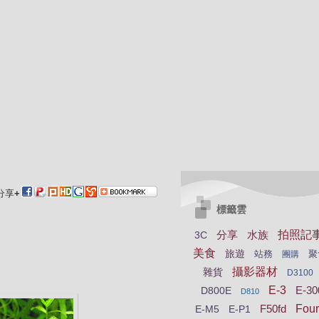
分享
+
標籤雲
分享
水族
拍照記
3C
美食
旅遊
站務
聚
團購
攝影器材
雜貨
D3100
E-3
E-30
D800E
D810
F50fd
Four
E-M5
E-P1