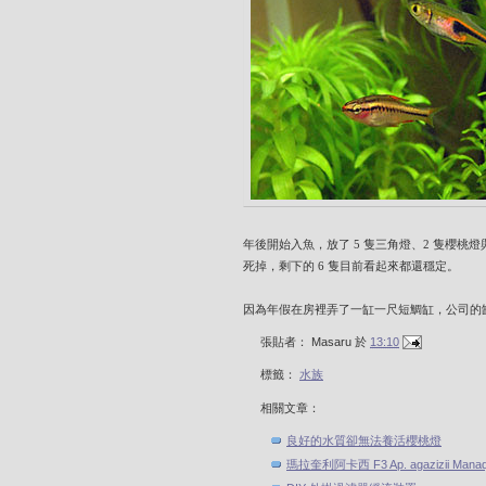
年後開始入魚，放了 5 隻三角燈、2 隻櫻桃
死掉，
剩下的 6 隻目前看起來都還穩定。
因為年假在房裡弄了一缸一尺短鯛缸，公司的
張貼者：
Masaru
於
13:10
標籤：
水族
相關文章：
良好的水質卻無法養活櫻桃燈
瑪拉奎利阿卡西 F3 Ap. agazizii Manaqu