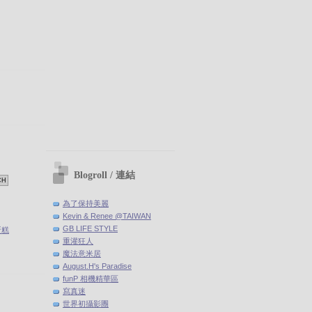
Blogroll / 連結
為了保持美麗
Kevin & Renee @TAIWAN
GB LIFE STYLE
蛋糕
重灌狂人
魔法意米居
August.H's Paradise
funP 相機精華區
寫真迷
世界初攝影團