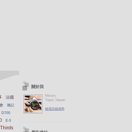
關於我
Masaru
事
法國
Taipei, Taiwan
會
雜記
檢視詳細資料
D700
0
E-5
Thirds