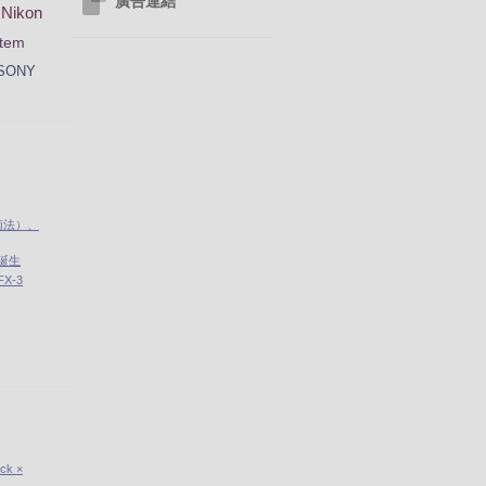
廣告連結
Nikon
tem
SONY
南法）、
」誕生
X-3
ick ×