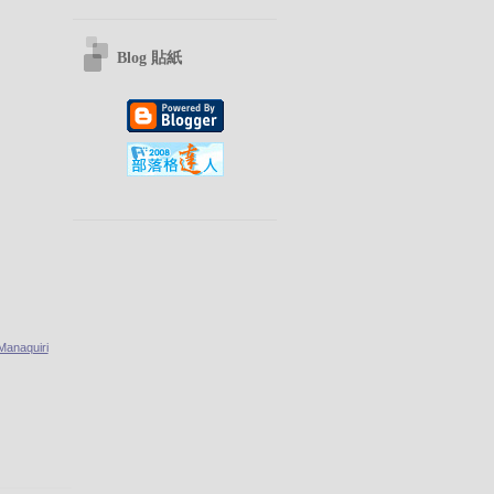
Blog 貼紙
anaquiri