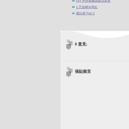
DIY 外掛過濾器緩流裝置
1 尺短鯛水草缸
露比燈 Part 2
0 意見:
張貼留言