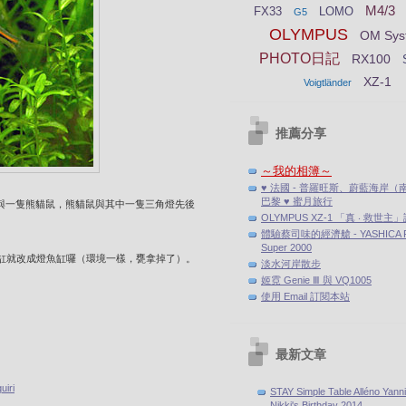
M4/3
FX33
LOMO
G5
OLYMPUS
OM Sys
PHOTO日記
RX100
XZ-1
Voigtländer
推薦分享
～我的相簿～
♥ 法國 - 普羅旺斯、蔚藍海岸（
巴黎 ♥ 蜜月旅行
燈與一隻熊貓鼠，
熊貓鼠與其中一隻三角燈先後
OLYMPUS XZ-1 「真 ‧ 救世主
體驗蔡司味的經濟艙 - YASHICA F
Super 2000
缸就改成燈魚缸囉（環境一樣，甕拿掉了）。
淡水河岸散步
姬霓 Genie Ⅲ 與 VQ1005
使用 Email 訂閱本站
最新文章
iri
STAY Simple Table Alléno Yann
Nikki's Birthday 2014