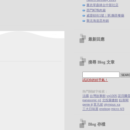
薰衣草森林台中新社店
西門町鴨肉扁
威靈頓街1號｜粥.麵茶餐廳
聚北海道昆布鍋
最新回應
搜尋 Blog 文章
試試你的好手氣！
熱門關鍵字檢索：
法國
台灣故事館
vq1005
諾貝爾
panasonic g1
北投圖書館
鈺善閣
genie iii
莫凡彼
olympus xa
三大日味屋
eneloop
micro 4/3
Blog 存檔