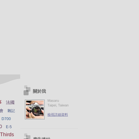
關於我
Masaru
事
法國
Taipei, Taiwan
會
雜記
檢視詳細資料
D700
0
E-5
Thirds