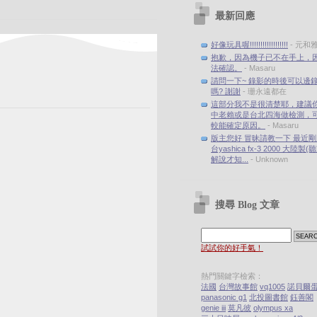
最新回應
好像玩具喔!!!!!!!!!!!!!!!!!!
- 元和
抱歉，因為機子已不在手上，
法確認。
- Masaru
請問一下~ 錄影的時後可以邊
嗎? 謝謝
- 珊永遠都在
這部分我不是很清楚耶，建議
中老賴或是台北四海做檢測，
較能確定原因。
- Masaru
版主您好 冒昧請教一下 最近
台yashica fx-3 2000 大陸製
解說才知...
- Unknown
搜尋 Blog 文章
試試你的好手氣！
熱門關鍵字檢索：
法國
台灣故事館
vq1005
諾貝爾
panasonic g1
北投圖書館
鈺善閣
genie iii
莫凡彼
olympus xa