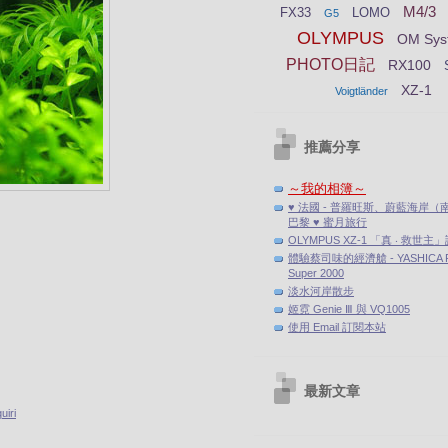
M4/3
FX33
LOMO
G5
OLYMPUS
OM Sys
PHOTO日記
RX100
XZ-1
Voigtländer
推薦分享
～我的相簿～
♥ 法國 - 普羅旺斯、蔚藍海岸（
巴黎 ♥ 蜜月旅行
。
OLYMPUS XZ-1 「真 ‧ 救世主
體驗蔡司味的經濟艙 - YASHICA F
Super 2000
淡水河岸散步
姬霓 Genie Ⅲ 與 VQ1005
使用 Email 訂閱本站
最新文章
iri