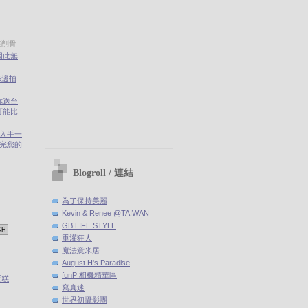
雅削骨
因此無
錄邊拍
你送台
可能比
剛入手一
(聽完您的
Blogroll / 連結
為了保持美麗
Kevin & Renee @TAIWAN
GB LIFE STYLE
重灌狂人
魔法意米居
August.H's Paradise
funP 相機精華區
蛋糕
寫真迷
世界初攝影團