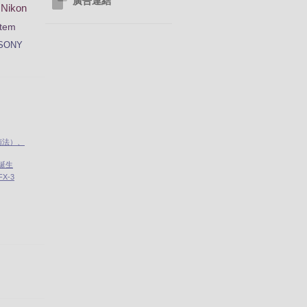
廣告連結
Nikon
tem
SONY
南法）、
」誕生
X-3