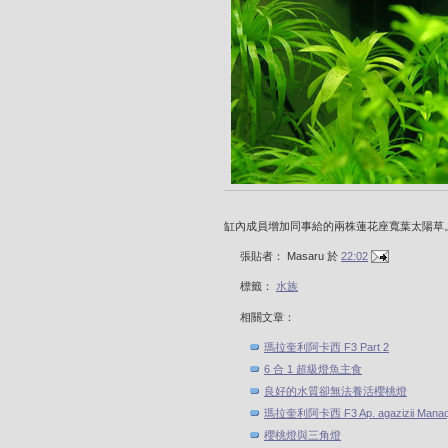
缸內成員增加同事給的兩株蓮花座寬葉太陽草
張貼者：
Masaru
於
22:02
標籤：
水族
相關文章：
瑪拉奎利阿卡西 F3 Part 2
6 合 1 超級燈魚主食
良好的水質卻無法養活櫻桃燈
瑪拉奎利阿卡西 F3 Ap. agazizii Manaqu
櫻桃燈與三角燈