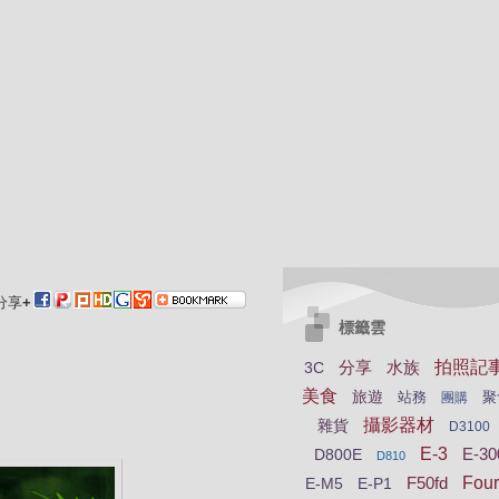
分享
+
標籤雲
分享
水族
拍照記
3C
美食
旅遊
站務
聚
團購
攝影器材
雜貨
D3100
E-3
E-30
D800E
D810
F50fd
Four
E-M5
E-P1