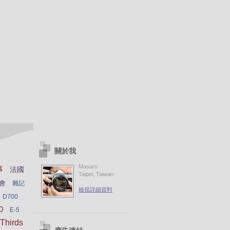
關於我
Masaru
事
法國
Taipei, Taiwan
會
雜記
檢視詳細資料
D700
0
E-5
Thirds