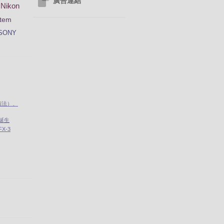
廣告連結
Nikon
tem
SONY
南法）、
」誕生
X-3