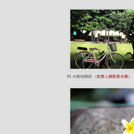
#1 大稻埕碼頭
（點擊上圖觀看全圖）