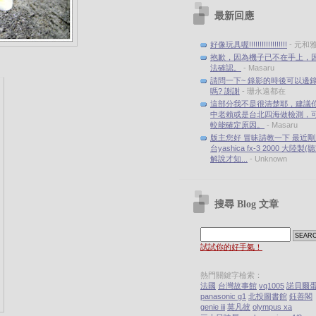
最新回應
好像玩具喔!!!!!!!!!!!!!!!!!!
- 元和
抱歉，因為機子已不在手上，
法確認。
- Masaru
請問一下~ 錄影的時後可以邊
嗎? 謝謝
- 珊永遠都在
這部分我不是很清楚耶，建議
中老賴或是台北四海做檢測，
較能確定原因。
- Masaru
版主您好 冒昧請教一下 最近
台yashica fx-3 2000 大陸製
解說才知...
- Unknown
搜尋 Blog 文章
試試你的好手氣！
熱門關鍵字檢索：
法國
台灣故事館
vq1005
諾貝爾
panasonic g1
北投圖書館
鈺善閣
genie iii
莫凡彼
olympus xa