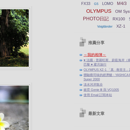
M4/3
FX33
LOMO
G5
OLYMPUS
OM Sys
PHOTO日記
RX100
XZ-1
Voigtländer
推薦分享
～我的相簿～
♥ 法國 - 普羅旺斯、蔚藍海岸（
巴黎 ♥ 蜜月旅行
OLYMPUS XZ-1 「真 ‧ 救世主
體驗蔡司味的經濟艙 - YASHICA F
Super 2000
淡水河岸散步
姬霓 Genie Ⅲ 與 VQ1005
使用 Email 訂閱本站
最新文章