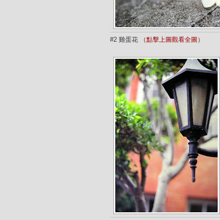
#2 雞蛋花
（點擊上圖觀看全圖）