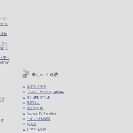
雅削骨
因此無
錄邊拍
你送台
可能比
剛入手一
(聽完您的
Blogroll / 連結
為了保持美麗
Kevin & Renee @TAIWAN
GB LIFE STYLE
重灌狂人
魔法意米居
August.H's Paradise
funP 相機精華區
蛋糕
寫真迷
世界初攝影團