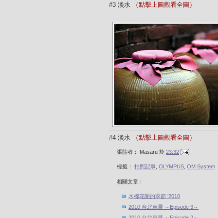
#3 淡水
（點擊上圖觀看全圖）
#4 淡水
（點擊上圖觀看全圖）
張貼者：
Masaru
於
23:32
標籤：
拍照記事
,
OLYMPUS
,
OM System
相關文章：
木棉花開的季節 '2010
2010 台北車展 ～Episode 3～
2010 台北車展 ～Episode 2～