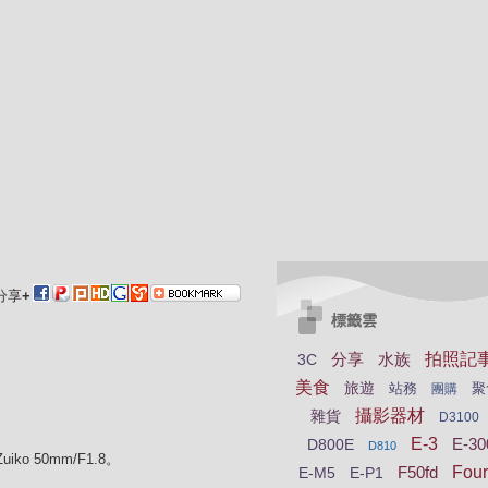
分享
+
標籤雲
分享
水族
拍照記
3C
美食
旅遊
站務
聚
團購
攝影器材
雜貨
D3100
E-3
E-30
D800E
D810
ko 50mm/F1.8。
F50fd
Four
E-M5
E-P1