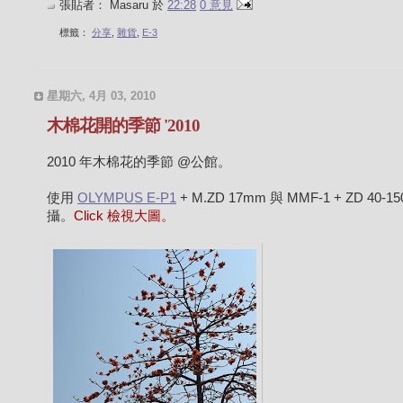
張貼者：
Masaru
於
22:28
0 意見
標籤：
分享
,
雜貨
,
E-3
星期六, 4月 03, 2010
木棉花開的季節 '2010
2010 年木棉花的季節 @公館。
使用
OLYMPUS E-P1
+ M.ZD 17mm 與 MMF-1 + ZD 40-15
攝。
Click 檢視大圖。