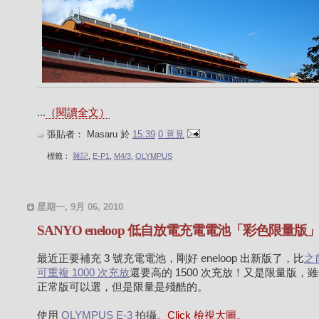
...
（閱讀全文）
張貼者：
Masaru
於
15:39
0 意見
標籤：
雜記
,
E-P1
,
M4/3
,
OLYMPUS
星期一, 9月 06, 2010
SANYO eneloop 低自放電充電電池「彩色限量版
最近正要補充 3 號充電電池，剛好 eneloop 出新版了，比
之
可重複 1000 次充放
還要高的 1500 次充放！又是限量版，
正常版可以選，但是限量是殘酷的。
使用
OLYMPUS E-3
拍攝。
Click 檢視大圖。