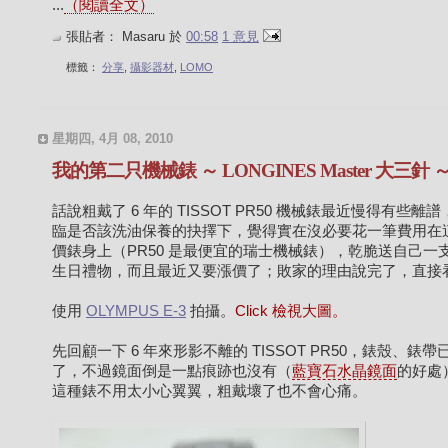
...
（閱讀全文）
張貼者：
Masaru
於
00:58
1 意見
標籤：
分享
,
攝影器材
,
LOMO
星期四, 4月 08, 2010
我的第二只機械錶 ～ LONGINES Master 大三針 
話說粗戴了 6 年的 TISSOT PR50 機械錶最近慢得有些離
臨是否該洗油保養的抉擇下，覺得實在沒必要花一筆費用在
價錶身上（PR50 是最便宜的瑞士機械錶），乾脆送自己一
生日禮物，而且最近又要漲價了；敗家的理由說完了，直接看錶
使用
OLYMPUS E-3
拍攝。
Click 檢視大圖。
先回顧一下 6 年來形影不離的 TISSOT PR50，錶殼、錶
了，不過鏡面倒是一點痕跡也沒有（
藍寶石水晶鏡面
的好處
這種錶不用太小心翼翼，粗戴壞了也不會心痛。