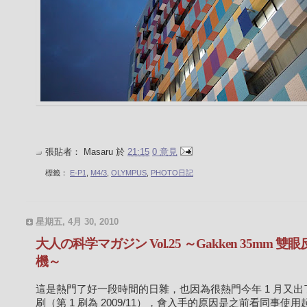
張貼者：
Masaru
於
21:15
0 意見
標籤：
E-P1
,
M4/3
,
OLYMPUS
,
PHOTO日記
星期五, 4月 30, 2010
大人の科学マガジン Vol.25 ～Gakken 35mm 雙
機～
這是熱門了好一段時間的日雜，也因為很熱門今年 1 月又出了
刷（第 1 刷為 2009/11），會入手的原因是之前看同事使用