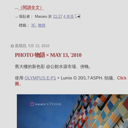
...
（閱讀全文）
張貼者：
Masaru
於
21:27
4 意見
標籤：
3C
,
雜貨
星期四, 5月 13, 2010
PHOTO 物語 × MAY 13, '2010
舊大樓的新色彩 @公館水源市場、傍晚。
使用
OLYMPUS E-P1
+ Lumix G 20/1.7 ASPH. 拍攝。
Clic
圖。