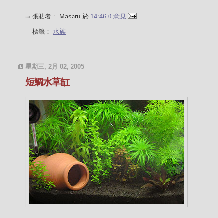
張貼者：
Masaru
於
14:46
0 意見
標籤：
水族
星期三, 2月 02, 2005
短鯛水草缸