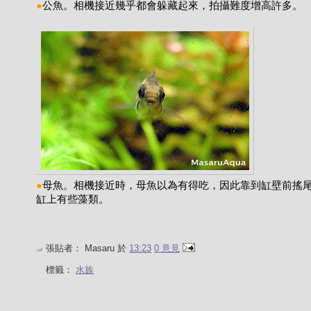
●
公魚。相機接近幾乎都會躲藏起來，拍攝難度增高許多。
●
母魚。相機接近時，母魚以為有得吃，因此靠到缸壁前搖
缸上有些藻類。
張貼者：
Masaru
於
13:23
0 意見
標籤：
水族