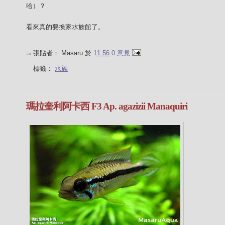
哈）？
看來真的要換家水族館了。
張貼者：
Masaru
於
11:56
0 意見
標籤：
水族
瑪拉奎利阿卡西 F3 Ap. agazizii Manaquiri