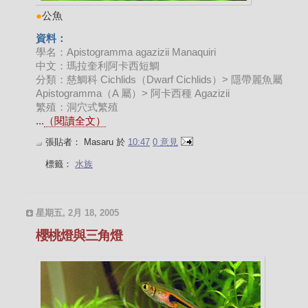
●
公魚
資料：
學名：Apistogramma agazizii Manaquiri
中文：瑪拉奎利阿卡西短鯛
分類：慈鯛科 Cichlids（Dwarf Cichlids）> 隱帶麗魚屬
Apistogramma（A 屬）> 阿卡西種 Agazizii
繁殖：洞穴式繁殖
...
（閱讀全文）
張貼者：
Masaru
於
10:47
0 意見
標籤：
水族
星期五, 2月 18, 2005
櫻桃燈與三角燈