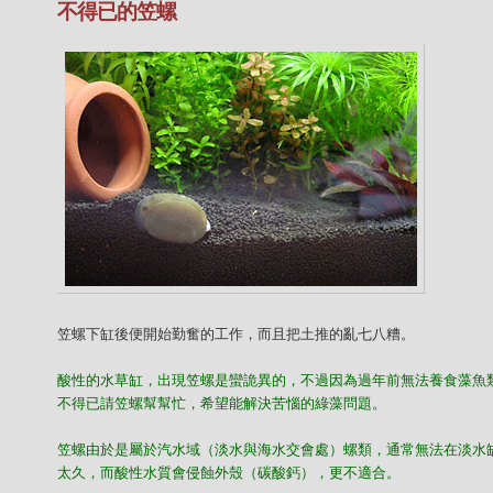
不得已的笠螺
笠螺下缸後便開始勤奮的工作，而且把土推的亂七八糟。
酸性的水草缸，出現笠螺是蠻詭異的，不過因為過年前無法養食藻魚
不得已請笠螺幫幫忙，希望能解決苦惱的綠藻問題。
笠螺由於是屬於汽水域（淡水與海水交會處）螺類，通常無法在淡水
太久，而酸性水質會侵蝕外殼（碳酸鈣），更不適合。