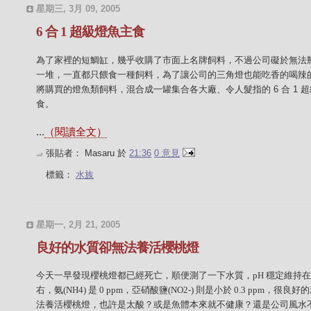
星期三, 3月 09, 2005
6 合 1 超級燈魚主食
為了家裡的短鯛缸，幾乎收購了市面上名牌飼料，不過公司礙於無法
一堆，一直都只餵食一種飼料，為了讓公司的三角燈也能吃香的喝辣
將購買的燈魚類飼料，混合成一罐集合各大廠、令人髮指的 6 合 1 
食。
...
（閱讀全文）
張貼者：
Masaru
於
21:36
0 意見
標籤：
水族
星期一, 2月 21, 2005
良好的水質卻無法養活櫻桃燈
今天一早發現櫻桃燈都已經死亡，順便測了一下水質，pH 穩定維持在 
右，氨(NH4) 是 0 ppm，亞硝酸鹽(NO2-) 則是小於 0.3 ppm，很良
法養活櫻桃燈，也許是太酸？或是魚體本來就不健康？還是公司風水