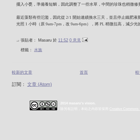
擺入小甕，準備養短鯛，因此調整了一些水草，中間的珍珠也稍微修
最近藻類有些氾濫，因此從 2/1 開始連續換水三天，並且停止鐵肥液
光照 1 小時（原 9am-7pm，改 9am-6pm），將 PL 稍微拉高，減少
張貼者：
Masaru
於
11:52
0 意見
標籤：
水族
較新的文章
首頁
較
訂閱：
文章 (Atom)
2014 masaru's vision.
除另有註明，本站之內容皆採用
Creative Commo