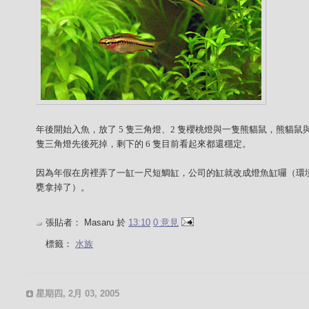
年後開始入魚，放了 5 隻三角燈、2 隻櫻桃燈與一隻熊貓鼠，
熊貓鼠
隻三角燈先後死掉，
剩下的 6 隻目前看起來都還穩定。
因為年假在房裡弄了一缸一尺短鯛缸，公司的缸就改成燈魚缸囉（環
甕拿掉了）。
張貼者：
Masaru
於
13:10
0 意見
標籤：
水族
星期四, 2月 03, 2005