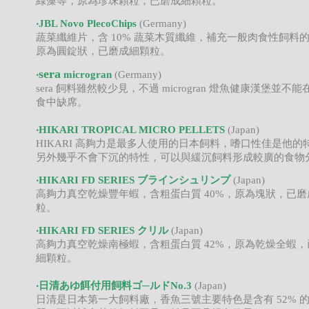
綠藻等，原為珍珠顆粒，已磨成細顆粒。
‧JBL Novo PlecoChips
(Germany)
蔬菜纖維片，含 10% 蔬菜木質纖維，補充一般肉食性飼料
原為圓錠狀，已磨成細顆粒。
sera
‧
microgran
(Germany)
sera 飼料雖然較少見，不過 microgran 燈魚健康漢堡並不
食中缺席。
‧HIKARI TROPICAL MICRO PELLETS
(Japan)
HIKARI 高夠力是最多人使用的日本飼料，嗜口性佳是他的
另外幾乎不會下沉的特性，可以與緩沉飼料形成較廣的食物
‧HIKARI FD SERIES ブラインシュリンプ
(Japan)
高夠力真空乾燥豐年蝦，含粗蛋白質 40%，原為塊狀，已磨
粒。
‧HIKARI FD SERIES クリル
(Japan)
高夠力真空乾燥南極蝦，含粗蛋白質 42%，原為乾燥全蝦，
細顆粒。
‧日清あゆ餌付用飼料ゴ─ルドNo.3
(Japan)
日清是日本第一大飼料廠，香魚三號主要特色是含有 52% 