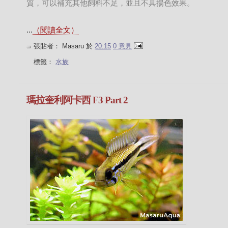
質，可以補充其他飼料不足，並且不具揚色效果。
...
（閱讀全文）
張貼者：
Masaru
於
20:15
0 意見
標籤：
水族
瑪拉奎利阿卡西 F3 Part 2